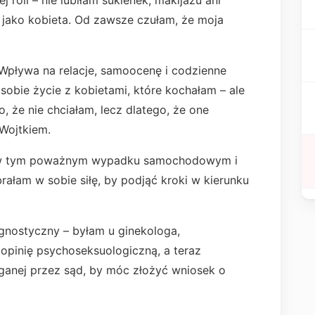
 roli – nie lubiłam sukienek, makijażu ani
ć jako kobieta. Od zawsze czułam, że moja
 Wpływa na relacje, samoocenę i codzienne
obie życie z kobietami, które kochałam – ale
 że nie chciałam, lecz dlatego, że one
 Wojtkiem.
, w tym poważnym wypadku samochodowym i
brałam w sobie siłę, by podjąć kroki w kierunku
nostyczny – byłam u ginekologa,
opinię psychoseksuologiczną, a teraz
aganej przez sąd, by móc złożyć wniosek o