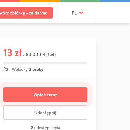
wórz zbiórkę - za darmo
PL
13 zł
80 000 zł (Cel)
z
3 osoby
Wpłaciły
Wpłać teraz
Udostępnij
2
udostępnienia