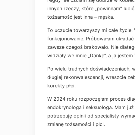
Nigdy nie czułam się dobrze w kobiecej
innych rzeczy, które „powinnam” lubi
tożsamość jest inna – męska.
To uczucie towarzyszy mi całe życie.
funkcjonowanie. Próbowałam układać s
zawsze czegoś brakowało. Nie dlatego,
widziały we mnie „Dankę”, a ja jestem
Po wielu trudnych doświadczeniach
długiej rekonwalescencji, wreszcie ze
korekty płci.
W 2024 roku rozpoczęłam proces diag
endokrynologa i seksuologa. Mam już 
potrzebuję opinii od specjalisty wym
zmianę tożsamości i płci.