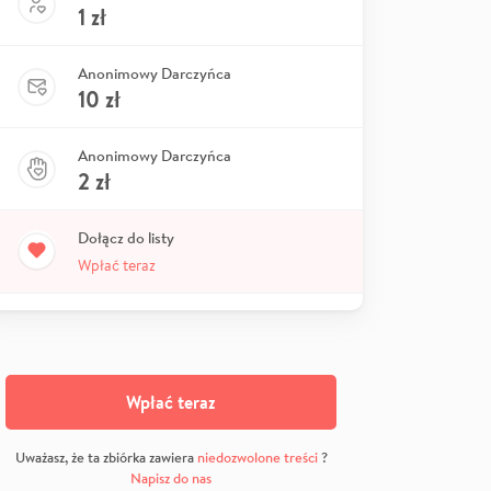
1
zł
Anonimowy Darczyńca
10
zł
Anonimowy Darczyńca
2
zł
Dołącz do listy
Wpłać teraz
Wpłać teraz
Uważasz, że ta zbiórka zawiera
niedozwolone treści
?
Napisz do nas