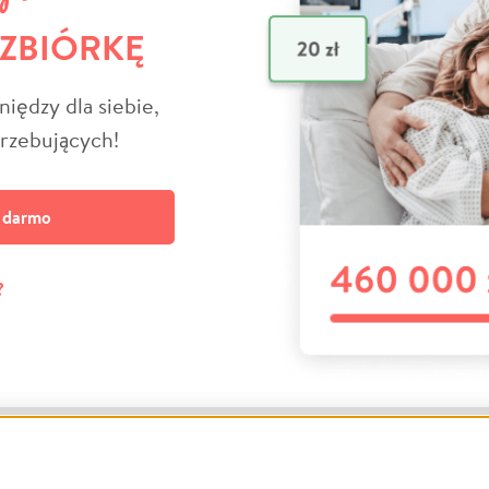
 ZBIÓRKĘ
niędzy dla siebie,
trzebujących!
a darmo
?