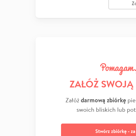
Z
ZAŁÓŻ SWOJĄ
Załóż
darmową zbiórkę
pie
swoich bliskich lub po
Stwórz zbiórkę - z