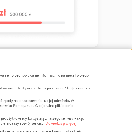
ywanie i przechowywanie informacji w pamięci Twojego
a
stwo oraz efektywność funkcjonowania. Służą temu tzw.
LGBTQ+
Powódź
ć zgodę na ich stosowanie lub jej odmówić. W
 serwisu Pomagam.pl. Opcjonalne pliki cookie
Wichura
NGO
ak użytkownicy korzystają z naszego serwisu – skąd
Religia
spiera dalszy rozwój serwisu.
Dowiedz się więcej
nansowa
Edukacja
eślone, w tym spersonalizowane komunikaty i treści