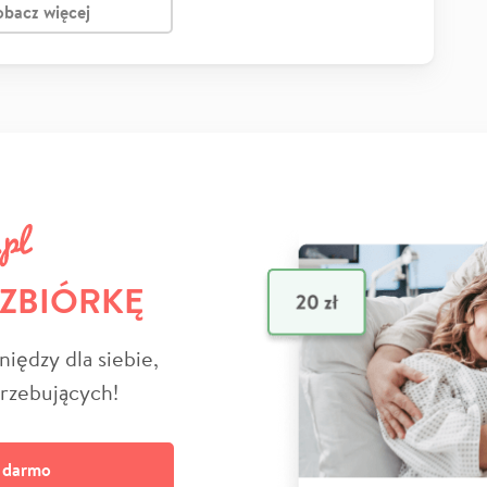
obacz więcej
 ZBIÓRKĘ
niędzy dla siebie,
trzebujących!
a darmo