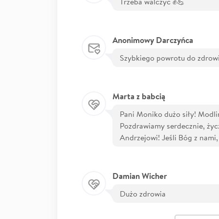
Trzeba walczyć ✊💪
Anonimowy Darczyńca
Szybkiego powrotu do zdrowi
Marta z babcią
Pani Moniko dużo siły! Modli
Pozdrawiamy serdecznie, ży
Andrzejowi! Jeśli Bóg z nami
Damian Wicher
Dużo zdrowia