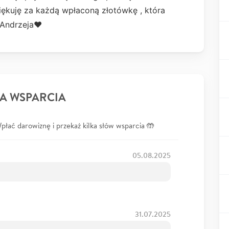
iękuję za każdą wpłaconą złotówkę , która
Andrzeja♥️
A WSPARCIA
łać darowiznę i przekaż kilka słów wsparcia 🤲
05.08.2025
31.07.2025