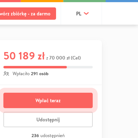
wórz zbiórkę - za darmo
PL
50 189 zł
70 000 zł (Cel)
z
291 osób
Wpłaciło
Wpłać teraz
Udostępnij
236
udostępnień