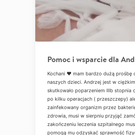
Pomoc i wsparcie dla And
Kochani ♥️ mam bardzo dużą prośbę
naszych dzieci. Andrzej jest w ciężki
skutkowało poparzeniem IIIb stopnia 
po kilku operacjach ( przeszczepy) ale
zainfekowany organizm przez bakterię
zdrowia, musi w sierpniu przyjąć zam
zakończeniu leczenia szpitalnego musi
pomogą mu odzyskać sprawność fizyc