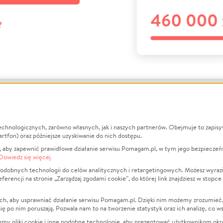
?
echnologicznych, zarówno własnych, jak i naszych partnerów. Obejmuje to zapis
macje
O nas
Zbieraj n
artfon) oraz późniejsze uzyskiwanie do nich dostępu.
 aby zapewnić prawidłowe działanie serwisu Pomagam.pl, w tym jego bezpieczeń
działa?
Opinie
Leczenie
Dowiedz się więcej
min
Raporty
Zwierzęta
odobnych technologii do celów analitycznych i retargetingowych. Możesz wyrazi
ncji na stronie „Zarządzaj zgodami cookie”, do której link znajdziesz w stopce
ka Prywatności
Za darmo
Pożar
 Kontrahenci
Blog
Ukraina
ch, aby usprawniać działanie serwisu Pomagam.pl. Dzięki nim możemy zrozumieć, j
t
Dla NGO
Sport
ak się po nim poruszają. Pozwala nam to na tworzenie statystyk oraz ich analizę, co w
anie serwisów
Fundacja Pomagam.pl
Pomoc Fi
jemy pliki cookie i inne podobne technologie, aby prezentować użytkownikom okr