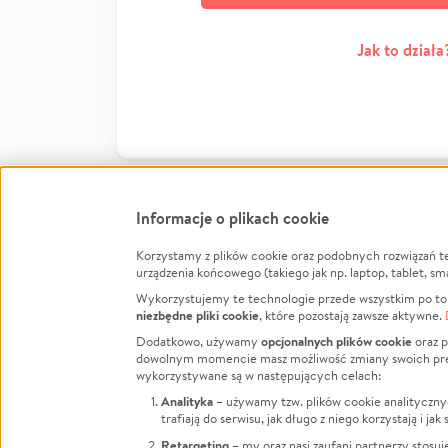
Jak to działa
Informacje o plikach cookie
Korzystamy z plików cookie oraz podobnych rozwiązań t
Infor
urządzenia końcowego (takiego jak np. laptop, tablet, sm
Wykorzystujemy te technologie przede wszystkim po to,
Jak to 
niezbędne pliki cookie
, które pozostają zawsze aktywne.
Facebook
Twitter
Instagram
Regula
opcjonalnych plików cookie
Dodatkowo, używamy
oraz p
dowolnym momencie masz możliwość zmiany swoich prefere
Polity
LinkedIn
TikTok
Youtube
wykorzystywane są w następujących celach:
RODO -
Analityka
– używamy tzw. plików cookie analityczny
Kontak
trafiają do serwisu, jak długo z niego korzystają i j
Porówn
Retargeting
– my oraz nasi zaufani partnerzy stosu