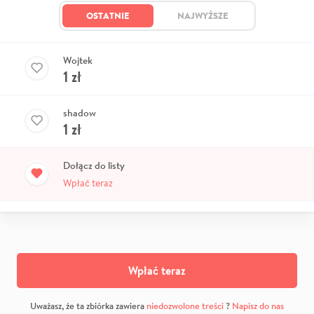
OSTATNIE
NAJWYŻSZE
Wojtek
1
zł
shadow
1
zł
Dołącz do listy
Wpłać teraz
Wpłać teraz
Uważasz, że ta zbiórka zawiera
niedozwolone treści
?
Napisz do nas