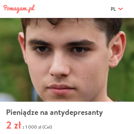
PL
Pieniądze na antydepresanty
2 zł
1 000 zł (Cel)
z