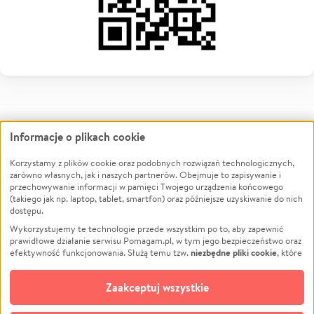
Informacje o plikach cookie
Korzystamy z plików cookie oraz podobnych rozwiązań technologicznych,
zarówno własnych, jak i naszych partnerów. Obejmuje to zapisywanie i
przechowywanie informacji w pamięci Twojego urządzenia końcowego
(takiego jak np. laptop, tablet, smartfon) oraz późniejsze uzyskiwanie do nich
dostępu.
Fundacja
Informacje
Wykorzystujemy te technologie przede wszystkim po to, aby zapewnić
prawidłowe działanie serwisu Pomagam.pl, w tym jego bezpieczeństwo oraz
Misja
O Fundacji
niezbędne pliki cookie
efektywność funkcjonowania. Służą temu tzw.
, które
Kontakt
Zespół
pozostają zawsze aktywne.
Dowiedz się więcej
opcjonalnych plików cookie
Blog
Wpłać darowiznę
Dodatkowo, używamy
oraz podobnych
Zaakceptuj wszystkie
technologii do celów analitycznych i retargetingowych. Możesz wyrazić
Polityka prywatności
Przekaż 1,5% podatku
zgodę na ich stosowanie lub jej odmówić. W dowolnym momencie masz