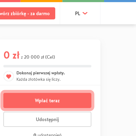
wórz zbiórkę - za darmo
PL
0 zł
20 000 zł (Cel)
z
Dokonaj pierwszej wpłaty.
Każda złotówka się liczy.
Wpłać teraz
Udostępnij
0
udostępnień