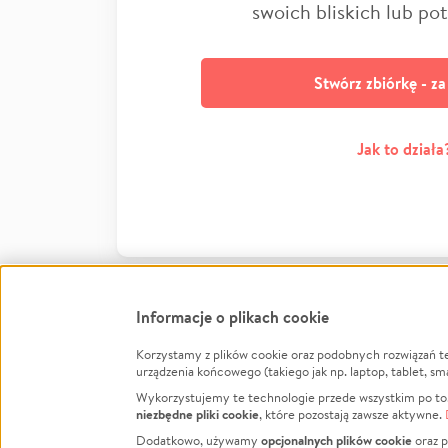
swoich bliskich lub po
Stwórz zbiórkę - z
Jak to działa
Informacje o plikach cookie
Korzystamy z plików cookie oraz podobnych rozwiązań t
Infor
urządzenia końcowego (takiego jak np. laptop, tablet, sm
Wykorzystujemy te technologie przede wszystkim po to,
Jak to 
niezbędne pliki cookie
, które pozostają zawsze aktywne.
Facebook
Twitter
Instagram
Regula
opcjonalnych plików cookie
Dodatkowo, używamy
oraz p