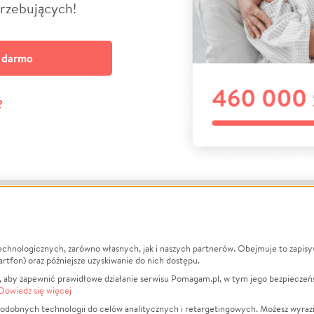
trzebujących!
a darmo
?
echnologicznych, zarówno własnych, jak i naszych partnerów. Obejmuje to zapis
macje
O nas
Zbieraj n
artfon) oraz późniejsze uzyskiwanie do nich dostępu.
 aby zapewnić prawidłowe działanie serwisu Pomagam.pl, w tym jego bezpieczeń
działa?
Opinie
Leczenie
Dowiedz się więcej
min
Raporty
Zwierzęta
odobnych technologii do celów analitycznych i retargetingowych. Możesz wyrazi