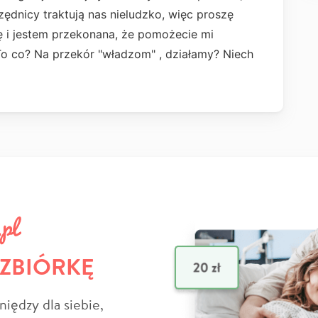
zędnicy traktują nas nieludzko, więc proszę
ę i jestem przekonana, że pomożecie mi
o co? Na przekór "władzom" , działamy? Niech
 ZBIÓRKĘ
niędzy dla siebie,