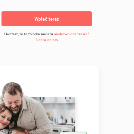
Wpłać teraz
Uważasz, że ta zbiórka zawiera
niedozwolone treści
?
Napisz do nas