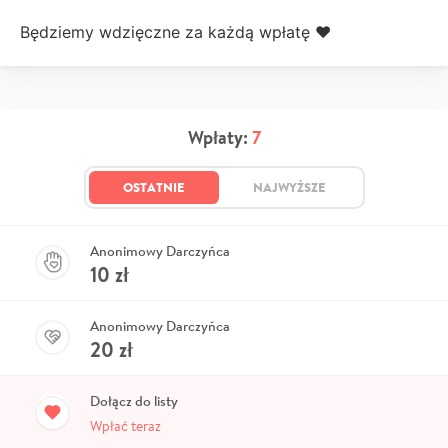
Będziemy wdzięczne za każdą wpłatę ❤️
Wpłaty:
7
OSTATNIE
NAJWYŻSZE
Anonimowy Darczyńca
10
zł
Anonimowy Darczyńca
20
zł
Dołącz do listy
Wpłać teraz