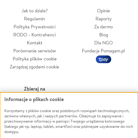
Jak to działa?
Opinie
Regulamin
Raporty
Polityka Prywatności
Za darmo
RODO - Kontrahenci
Blog
Kontakt
Dla NGO
Porównanie serwisów
Fundacja Pomagam.pl
Polityka plików cookie
Zarządzaj zgodami cookie
Zbieraj na
Informacje o plikach cookie
Leczenie
LGBTQ+
Zwierzęta
Powódź
Korzystamy z plików cookie oraz podobnych rozwiązań technologicznych,
zarówno własnych, jak i naszych partnerów. Obejmuje to zapisywanie i
Pożar
Wichura
przechowywanie informacji w pamięci Twojego urządzenia końcowego
(takiego jak np. laptop, tablet, smartfon) oraz późniejsze uzyskiwanie do nich
Ukraina
NGO
dostępu.
Sport
Religia