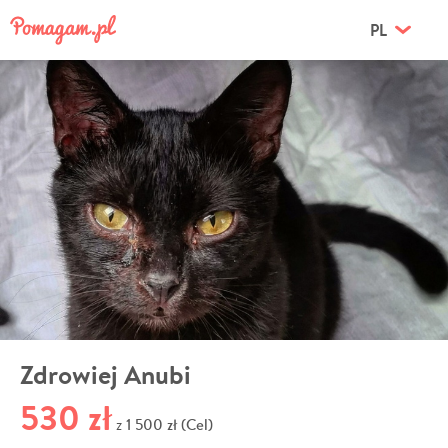
PL
Zdrowiej Anubi
530 zł
1 500 zł (Cel)
z