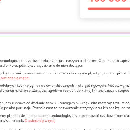
?
echnologicznych, zarówno własnych, jak i naszych partnerów. Obejmuje to zapis
macje
O nas
Zbieraj n
artfon) oraz późniejsze uzyskiwanie do nich dostępu.
 aby zapewnić prawidłowe działanie serwisu Pomagam.pl, w tym jego bezpieczeń
działa?
Opinie
Leczenie
Dowiedz się więcej
min
Raporty
Zwierzęta
odobnych technologii do celów analitycznych i retargetingowych. Możesz wyrazi
ncji na stronie „Zarządzaj zgodami cookie”, do której link znajdziesz w stopce
ka Prywatności
Za darmo
Pożar
 Kontrahenci
Blog
Ukraina
ch, aby usprawniać działanie serwisu Pomagam.pl. Dzięki nim możemy zrozumieć, j
t
Dla NGO
Sport
ak się po nim poruszają. Pozwala nam to na tworzenie statystyk oraz ich analizę, co w
anie serwisów
Fundacja Pomagam.pl
Pomoc Fi
jemy pliki cookie i inne podobne technologie, aby prezentować użytkownikom okr
rwisie zbiórek.
Dowiedz się więcej
a plików cookie
Projekty
zaj zgodami cookie
Pogrzeb