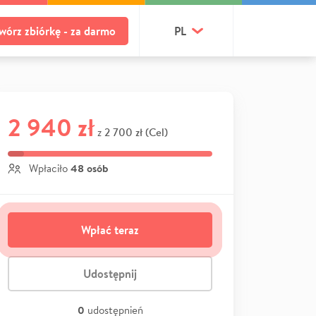
wórz zbiórkę - za darmo
PL
2 940 zł
2 700 zł (Cel)
z
48 osób
Wpłaciło
Wpłać teraz
Udostępnij
0
udostępnień