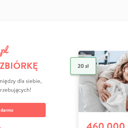
 ZBIÓRKĘ
niędzy dla siebie,
trzebujących!
a darmo