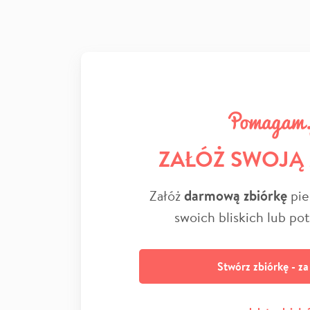
ZAŁÓŻ SWOJĄ
Załóż
darmową zbiórkę
pie
swoich bliskich lub po
Stwórz zbiórkę - z