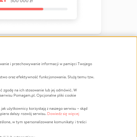
ywanie i przechowywanie informacji w pamięci Twojego
a
stwo oraz efektywność funkcjonowania. Służą temu tzw.
LGBTQ+
Powódź
ć zgodę na ich stosowanie lub jej odmówić. W
 serwisu Pomagam.pl. Opcjonalne pliki cookie
Wichura
NGO
ak użytkownicy korzystają z naszego serwisu – skąd
Religia
spiera dalszy rozwój serwisu.
Dowiedz się więcej
nansowa
Edukacja
eślone, w tym spersonalizowane komunikaty i treści
Podróż
Impreza