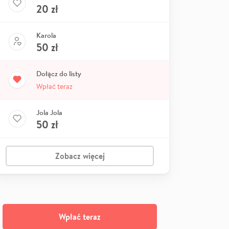
20
zł
Karola
50
zł
Dołącz do listy
Wpłać teraz
Jola Jola
50
zł
Zobacz więcej
Wpłać teraz