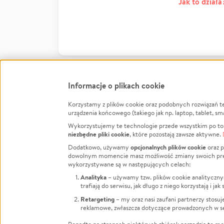
Jak to działa
Informacje o plikach cookie
Korzystamy z plików cookie oraz podobnych rozwiązań t
Infor
urządzenia końcowego (takiego jak np. laptop, tablet, sm
Wykorzystujemy te technologie przede wszystkim po to,
Jak to 
niezbędne pliki cookie
, które pozostają zawsze aktywne.
Facebook
Twitter
Instagram
Regula
opcjonalnych plików cookie
Dodatkowo, używamy
oraz p
dowolnym momencie masz możliwość zmiany swoich prefere
Polity
LinkedIn
TikTok
Youtube
wykorzystywane są w następujących celach:
RODO -
Analityka
– używamy tzw. plików cookie analityczny
Kontak
trafiają do serwisu, jak długo z niego korzystają i j
Porówn
Retargeting
– my oraz nasi zaufani partnerzy stosu
reklamowe, zwłaszcza dotyczące prowadzonych w se
Polityk
Zarząd