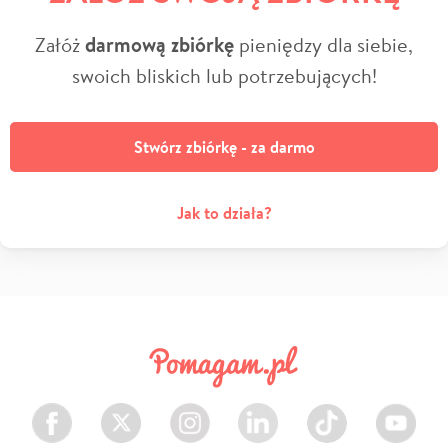
Załóż
darmową zbiórkę
pieniędzy dla siebie,
swoich bliskich lub potrzebujących!
Stwórz zbiórkę - za darmo
Jak to działa?
Facebook
Twitter
Instagram
LinkedIn
TikTok
Youtube