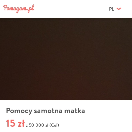
PL
Pomocy samotna matka
15 zł
50 000 zł (Cel)
z