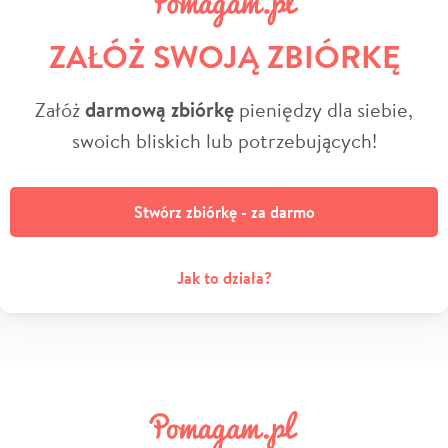
ZAŁÓŻ SWOJĄ ZBIÓRKĘ
Załóż
darmową zbiórkę
pieniędzy dla siebie,
swoich bliskich lub potrzebujących!
Stwórz zbiórkę - za darmo
Jak to działa?