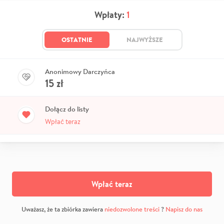
Wpłaty:
1
OSTATNIE
NAJWYŻSZE
Anonimowy Darczyńca
15
zł
Dołącz do listy
Wpłać teraz
Wpłać teraz
Uważasz, że ta zbiórka zawiera
niedozwolone treści
?
Napisz do nas