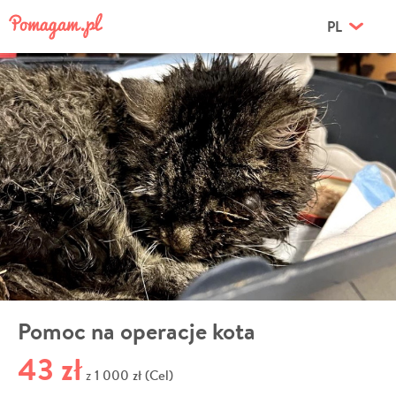
PL
Pomoc na operacje kota
43 zł
1 000 zł (Cel)
z