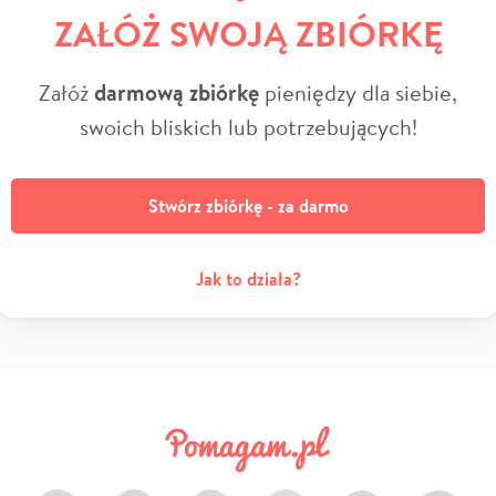
ZAŁÓŻ SWOJĄ ZBIÓRKĘ
Załóż
darmową zbiórkę
pieniędzy dla siebie,
swoich bliskich lub potrzebujących!
Stwórz zbiórkę - za darmo
Jak to działa?