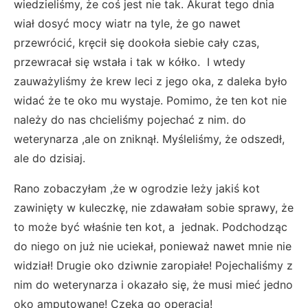
wiedzieliśmy, że coś jest nie tak. Akurat tego dnia
wiał dosyć mocy wiatr na tyle, że go nawet
przewrócić, kręcił się dookoła siebie cały czas,
przewracał się wstała i tak w kółko. I wtedy
zauważyliśmy że krew leci z jego oka, z daleka było
widać że te oko mu wystaje. Pomimo, że ten kot nie
należy do nas chcieliśmy pojechać z nim. do
weterynarza ,ale on zniknął. Myśleliśmy, że odszedł,
ale do dzisiaj.
Rano zobaczyłam ,że w ogrodzie leży jakiś kot
zawinięty w kuleczkę, nie zdawałam sobie sprawy, że
to może być właśnie ten kot, a jednak. Podchodząc
do niego on już nie uciekał, ponieważ nawet mnie nie
widział! Drugie oko dziwnie zaropiałe! Pojechaliśmy z
nim do weterynarza i okazało się, że musi mieć jedno
oko amputowane! Czeka go operacja!