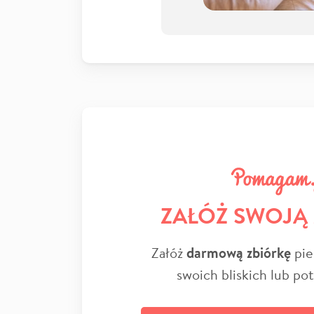
ZAŁÓŻ SWOJĄ
Załóż
darmową zbiórkę
pie
swoich bliskich lub po