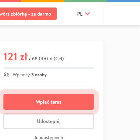
wórz zbiórkę - za darmo
PL
121 zł
68 000 zł (Cel)
z
3 osoby
Wpłaciły
Wpłać teraz
Udostępnij
6
udostępnień