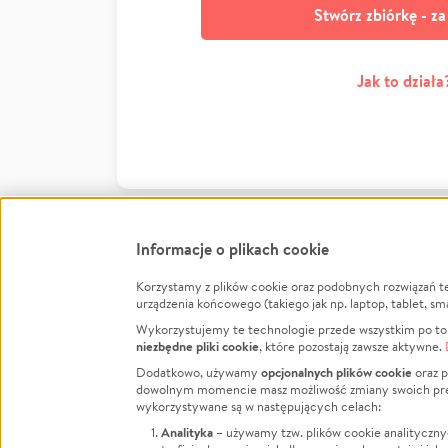
Stwórz zbiórkę - z
Jak to działa
Informacje o plikach cookie
Korzystamy z plików cookie oraz podobnych rozwiązań t
Infor
urządzenia końcowego (takiego jak np. laptop, tablet, sm
Wykorzystujemy te technologie przede wszystkim po to,
Jak to 
niezbędne pliki cookie
, które pozostają zawsze aktywne.
Facebook
Twitter
Instagram
Regula
opcjonalnych plików cookie
Dodatkowo, używamy
oraz p
dowolnym momencie masz możliwość zmiany swoich prefere
Polity
LinkedIn
TikTok
Youtube
wykorzystywane są w następujących celach:
RODO -
Analityka
– używamy tzw. plików cookie analityczny
Kontak