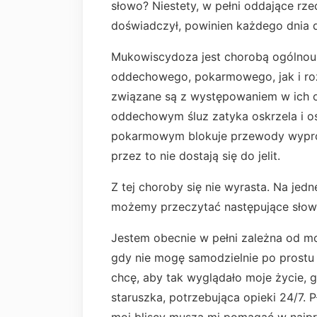
słowo? Niestety, w pełni oddające rze
doświadczył, powinien każdego dnia 
Mukowiscydoza jest chorobą ogólnous
oddechowego, pokarmowego, jak i roz
związane są z występowaniem w ich o
oddechowym śluz zatyka oskrzela i osk
pokarmowym blokuje przewody wyprow
przez to nie dostają się do jelit.
Z tej choroby się nie wyrasta. Na jedn
możemy przeczytać następujące słow
Jestem obecnie w pełni zależna od moi
gdy nie mogę samodzielnie po prostu z
chcę, aby tak wyglądało moje życie,
staruszka, potrzebująca opieki 24/7. Pł