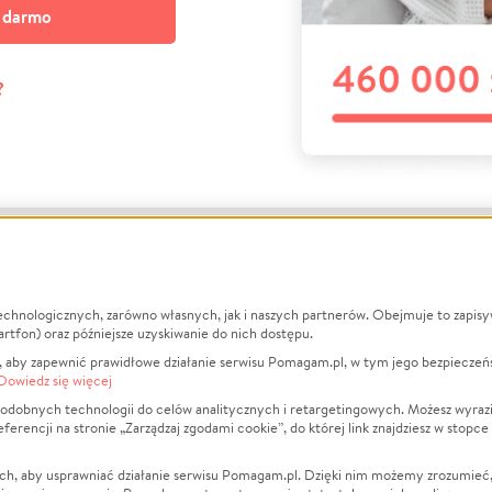
a darmo
?
echnologicznych, zarówno własnych, jak i naszych partnerów. Obejmuje to zapis
macje
O nas
Zbieraj n
artfon) oraz późniejsze uzyskiwanie do nich dostępu.
 aby zapewnić prawidłowe działanie serwisu Pomagam.pl, w tym jego bezpieczeń
działa?
Opinie
Leczenie
Dowiedz się więcej
min
Raporty
Zwierzęta
odobnych technologii do celów analitycznych i retargetingowych. Możesz wyrazi
ncji na stronie „Zarządzaj zgodami cookie”, do której link znajdziesz w stopce
ka Prywatności
Za darmo
Pożar
 Kontrahenci
Blog
Ukraina
ch, aby usprawniać działanie serwisu Pomagam.pl. Dzięki nim możemy zrozumieć, j
t
Dla NGO
Sport