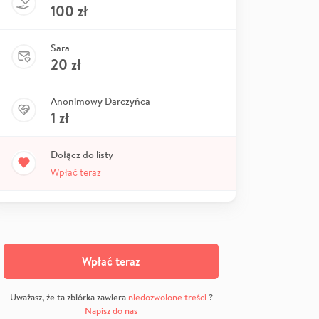
100
zł
Sara
20
zł
Anonimowy Darczyńca
1
zł
Dołącz do listy
Wpłać teraz
Wpłać teraz
Uważasz, że ta zbiórka zawiera
niedozwolone treści
?
Napisz do nas