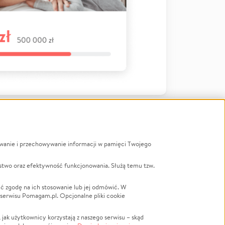
ywanie i przechowywanie informacji w pamięci Twojego
a
stwo oraz efektywność funkcjonowania. Służą temu tzw.
LGBTQ+
Powódź
ć zgodę na ich stosowanie lub jej odmówić. W
 serwisu Pomagam.pl. Opcjonalne pliki cookie
Wichura
NGO
ak użytkownicy korzystają z naszego serwisu – skąd
Religia