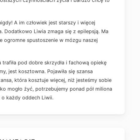
ostszych czynnościach życia i bardzo chcę to
dy! A im człowiek jest starszy i więcej
za. Dodatkowo Liwia zmaga się z epilepsją. Ma
ce ogromne spustoszenie w mózgu naszej
 trafiła pod dobre skrzydła i fachową opiekę
y, jest kosztowna. Pojawiła się szansa
nsa, która kosztuje więcej, niż jesteśmy sobie
cko mogło żyć, potrzebujemy ponad pół miliona
 o każdy oddech Liwii.