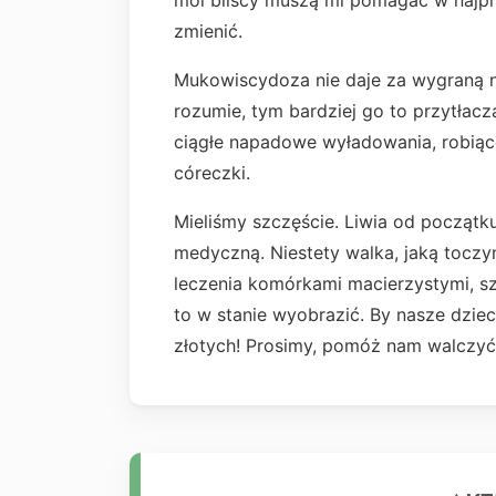
moi bliscy muszą mi pomagać w najpr
zmienić.
Mukowiscydoza nie daje za wygraną nig
rozumie, tym bardziej go to przytłac
ciągłe napadowe wyładowania, robią
córeczki.
Mieliśmy szczęście. Liwia od początku
medyczną. Niestety walka, jaką toczym
leczenia komórkami macierzystymi, sza
to w stanie wyobrazić. By nasze dzie
złotych! Prosimy, pomóż nam walczyć