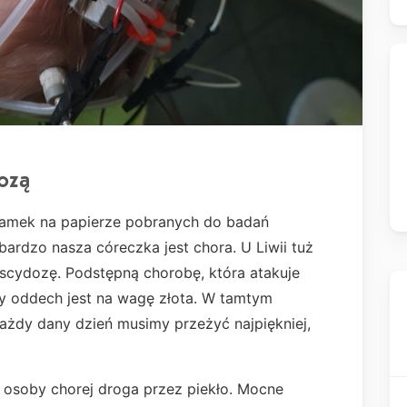
ozą
plamek na papierze pobranych do badań
ardzo nasza córeczka jest chora. U Liwii tuż
cydozę. Podstępną chorobę, która atakuje
dy oddech jest na wagę złota. W tamtym
ażdy dany dzień musimy przeżyć najpiękniej,
osoby chorej droga przez piekło. Mocne