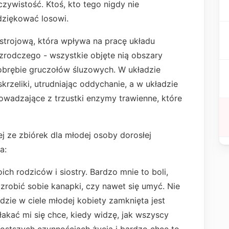
czywistość. Ktoś, kto tego nigdy nie
dziękować losowi.
trojową, która wpływa na pracę układu
rodczego - wszystkie objęte nią obszary
brębie gruczołów śluzowych. W układzie
rzeliki, utrudniając oddychanie, a w układzie
adzające z trzustki enzymy trawienne, które
ej ze zbiórek dla młodej osoby dorosłej
a:
ch rodziców i siostry. Bardzo mnie to boli,
robić sobie kanapki, czy nawet się umyć. Nie
 gdzie w ciele młodej kobiety zamknięta jest
akać mi się chce, kiedy widzę, jak wszyscy