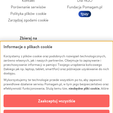
Kontakt
Dla NGO
Porównanie serwisów
Fundacja Pomagam.pl
Polityka plików cookie
Zarządzaj zgodami cookie
Zbieraj na
Informacje o plikach cookie
Leczenie
LGBTQ+
Zwierzęta
Powódź
Korzystamy z plików cookie oraz podobnych rozwiązań technologicznych,
zarówno własnych, jak i naszych partnerów. Obejmuje to zapisywanie i
Pożar
Wichura
przechowywanie informacji w pamięci Twojego urządzenia końcowego
(takiego jak np. laptop, tablet, smartfon) oraz późniejsze uzyskiwanie do nich
Ukraina
NGO
dostępu.
Sport
Religia
Wykorzystujemy te technologie przede wszystkim po to, aby zapewnić
Pomoc Finansowa
Edukacja
prawidłowe działanie serwisu Pomagam.pl, w tym jego bezpieczeństwo oraz
niezbędne pliki cookie
efektywność funkcjonowania. Służą temu tzw.
, które
Projekty
Podróż
pozostają zawsze aktywne.
Dowiedz się więcej
Pogrzeb
Impreza
opcjonalnych plików cookie
Dodatkowo, używamy
oraz podobnych
Zaakceptuj wszystkie
Społeczność lokalna
Ochrona środowiska
technologii do celów analitycznych i retargetingowych. Możesz wyrazić
zgodę na ich stosowanie lub jej odmówić. W dowolnym momencie masz
Kultura
Biznes
możliwość zmiany swoich preferencji na stronie „Zarządzaj zgodami cookie”,