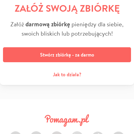
ZAŁÓŻ SWOJĄ ZBIÓRKĘ
Załóż
darmową zbiórkę
pieniędzy dla siebie,
swoich bliskich lub potrzebujących!
Stwórz zbiórkę - za darmo
Jak to działa?
Facebook
Twitter
Instagram
LinkedIn
TikTok
Youtube