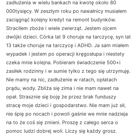
zadłużenia w wielu bankach na kwotę około 80
000tysięcy. W zeszłym roku po nawałnicy musiałem
zaciągnąć kolejny kredyt na remont budynków.
Straciłem zboże i wiele zwierząt. Jestem ojcem
dwójki dzieci. Córka lat 9 choruje na tarczycę, syn lat
13 także choruje na tarczycę i ADHD. Ja sam miałem
wypadek i jestem po operacji kręgosłupa i niestety
czeka mnie kolejna. Pobieram świadczenie 500+i
zasiłek rodzinny i w sumie tylko z tego się utrzymuję.
Nie mamy na nic, zadłużenie w ratach, opłatach
prądu, wody. Zbliża się zima i nie mam nawet na
opał. Strasznie się boję że przez brak funduszy
stracę moje dzieci i gospodarstwo. Nie mam już sił,
nie śpię po nocach i powoli gaśnie we mnie nadzieja
na to że coś się zmieni. Proszę z całego serca o
pomoc ludzi dobrej woli. Liczy się każdy grosz.