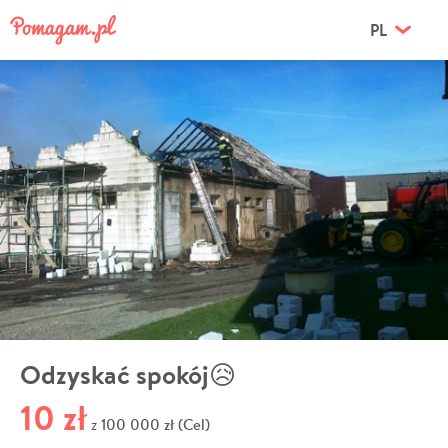
PL
Odzyskać spokój😥
10 zł
100 000 zł (Cel)
z