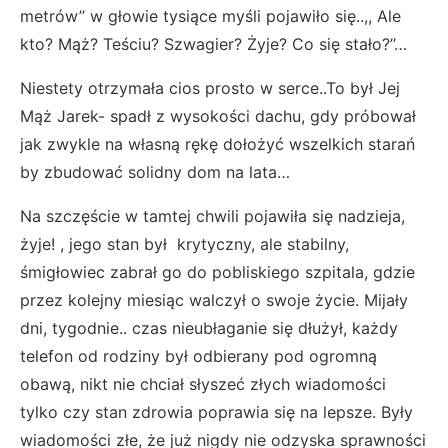
metrów’’ w głowie tysiące myśli pojawiło się..,, Ale
kto? Mąż? Teściu? Szwagier? Żyje? Co się stało?’’…
Niestety otrzymała cios prosto w serce..To był Jej
Mąż Jarek- spadł z wysokości dachu, gdy próbował
jak zwykle na własną rękę dołożyć wszelkich starań
by zbudować solidny dom na lata…
Na szczęście w tamtej chwili pojawiła się nadzieja,
żyje! , jego stan był krytyczny, ale stabilny,
śmigłowiec zabrał go do pobliskiego szpitala, gdzie
przez kolejny miesiąc walczył o swoje życie. Mijały
dni, tygodnie.. czas nieubłaganie się dłużył, każdy
telefon od rodziny był odbierany pod ogromną
obawą, nikt nie chciał słyszeć złych wiadomości
tylko czy stan zdrowia poprawia się na lepsze. Były
wiadomości złe, że już nigdy nie odzyska sprawności