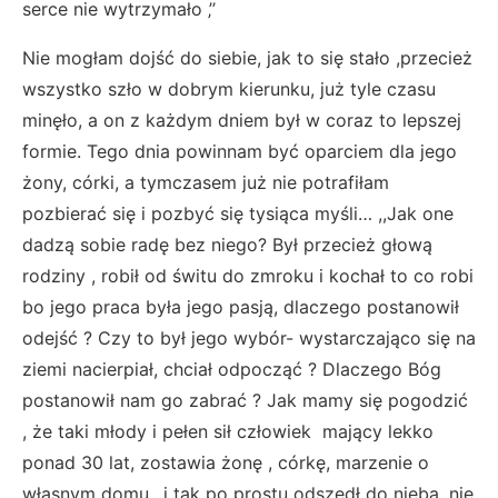
serce nie wytrzymało ‚’’
Nie mogłam dojść do siebie, jak to się stało ,przecież
wszystko szło w dobrym kierunku, już tyle czasu
minęło, a on z każdym dniem był w coraz to lepszej
formie. Tego dnia powinnam być oparciem dla jego
żony, córki, a tymczasem już nie potrafiłam
pozbierać się i pozbyć się tysiąca myśli… ,,Jak one
dadzą sobie radę bez niego? Był przecież głową
rodziny , robił od świtu do zmroku i kochał to co robi
bo jego praca była jego pasją, dlaczego postanowił
odejść ? Czy to był jego wybór- wystarczająco się na
ziemi nacierpiał, chciał odpocząć ? Dlaczego Bóg
postanowił nam go zabrać ? Jak mamy się pogodzić
, że taki młody i pełen sił człowiek mający lekko
ponad 30 lat, zostawia żonę , córkę, marzenie o
własnym domu.. i tak po prostu odszedł do nieba, nie