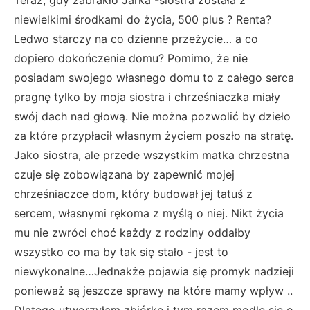
niewielkimi środkami do życia, 500 plus ? Renta?
Ledwo starczy na co dzienne przeżycie… a co
dopiero dokończenie domu? Pomimo, że nie
posiadam swojego własnego domu to z całego serca
pragnę tylko by moja siostra i chrześniaczka miały
swój dach nad głową. Nie można pozwolić by dzieło
za które przypłacił własnym życiem poszło na stratę.
Jako siostra, ale przede wszystkim matka chrzestna
czuje się zobowiązana by zapewnić mojej
chrześniaczce dom, który budował jej tatuś z
sercem, własnymi rękoma z myślą o niej. Nikt życia
mu nie zwróci choć każdy z rodziny oddałby
wszystko co ma by tak się stało - jest to
niewykonalne…Jednakże pojawia się promyk nadzieji
ponieważ są jeszcze sprawy na które mamy wpływ ..
Dlatego utworzyłam zbiórkę i tym razem modlę się o