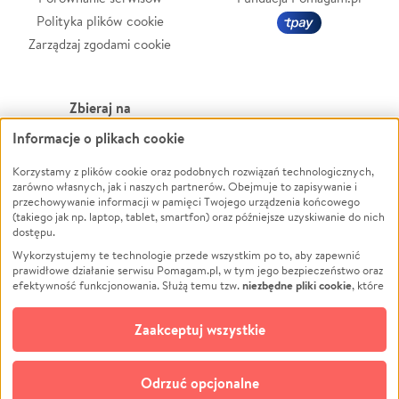
Polityka plików cookie
Zarządzaj zgodami cookie
Zbieraj na
Informacje o plikach cookie
Leczenie
LGBTQ+
Zwierzęta
Powódź
Korzystamy z plików cookie oraz podobnych rozwiązań technologicznych,
zarówno własnych, jak i naszych partnerów. Obejmuje to zapisywanie i
Pożar
Wichura
przechowywanie informacji w pamięci Twojego urządzenia końcowego
(takiego jak np. laptop, tablet, smartfon) oraz późniejsze uzyskiwanie do nich
Ukraina
NGO
dostępu.
Sport
Religia
Wykorzystujemy te technologie przede wszystkim po to, aby zapewnić
Pomoc Finansowa
Edukacja
prawidłowe działanie serwisu Pomagam.pl, w tym jego bezpieczeństwo oraz
niezbędne pliki cookie
efektywność funkcjonowania. Służą temu tzw.
, które
Projekty
Podróż
pozostają zawsze aktywne.
Dowiedz się więcej
Pogrzeb
Impreza
opcjonalnych plików cookie
Dodatkowo, używamy
oraz podobnych
Zaakceptuj wszystkie
Społeczność lokalna
Ochrona środowiska
technologii do celów analitycznych i retargetingowych. Możesz wyrazić
zgodę na ich stosowanie lub jej odmówić. W dowolnym momencie masz
Kultura
Biznes
możliwość zmiany swoich preferencji na stronie „Zarządzaj zgodami cookie”,
Odrzuć opcjonalne
Polski
do której link znajdziesz w stopce serwisu Pomagam.pl. Opcjonalne pliki