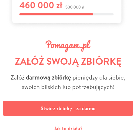
ZAŁÓŻ SWOJĄ ZBIÓRKĘ
Załóż
darmową zbiórkę
pieniędzy dla siebie,
swoich bliskich lub potrzebujących!
Stwórz zbiórkę - za darmo
Jak to działa?