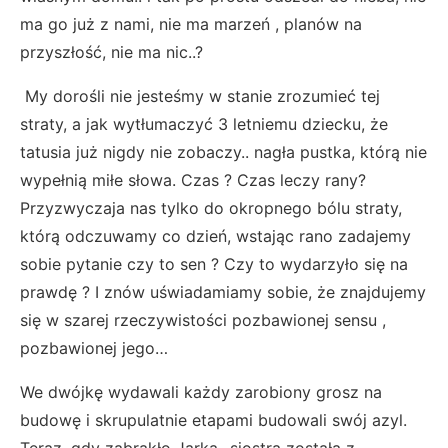
ma go już z nami, nie ma marzeń , planów na
przyszłość, nie ma nic..?
My dorośli nie jesteśmy w stanie zrozumieć tej
straty, a jak wytłumaczyć 3 letniemu dziecku, że
tatusia już nigdy nie zobaczy.. nagła pustka, którą nie
wypełnią miłe słowa. Czas ? Czas leczy rany?
Przyzwyczaja nas tylko do okropnego bólu straty,
którą odczuwamy co dzień, wstając rano zadajemy
sobie pytanie czy to sen ? Czy to wydarzyło się na
prawdę ? I znów uświadamiamy sobie, że znajdujemy
się w szarej rzeczywistości pozbawionej sensu ,
pozbawionej jego…
We dwójkę wydawali każdy zarobiony grosz na
budowę i skrupulatnie etapami budowali swój azyl.
Teraz, gdy zabrakło Jarka -siostra została z