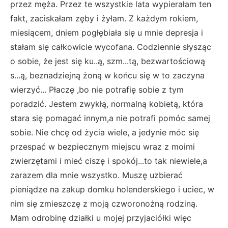
przez męża. Przez te wszystkie lata wypierałam ten
fakt, zaciskałam zęby i żyłam. Z każdym rokiem,
miesiącem, dniem pogłębiała się u mnie depresja i
stałam się całkowicie wycofana. Codziennie słysząc
o sobie, że jest się ku..ą, szm...tą, bezwartościową
s...ą, beznadziejną żoną w końcu się w to zaczyna
wierzyć... Płaczę ,bo nie potrafię sobie z tym
poradzić. Jestem zwykłą, normalną kobietą, która
stara się pomagać innym,a nie potrafi pomóc samej
sobie. Nie chcę od życia wiele, a jedynie móc się
przespać w bezpiecznym miejscu wraz z moimi
zwierzętami i mieć ciszę i spokój...to tak niewiele,a
zarazem dla mnie wszystko. Muszę uzbierać
pieniądze na zakup domku holenderskiego i uciec, w
nim się zmieszczę z moją czworonożną rodziną.
Mam odrobinę działki u mojej przyjaciółki więc