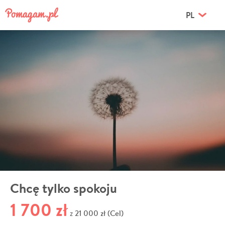
PL
Chcę tylko spokoju
1 700 zł
21 000 zł (Cel)
z