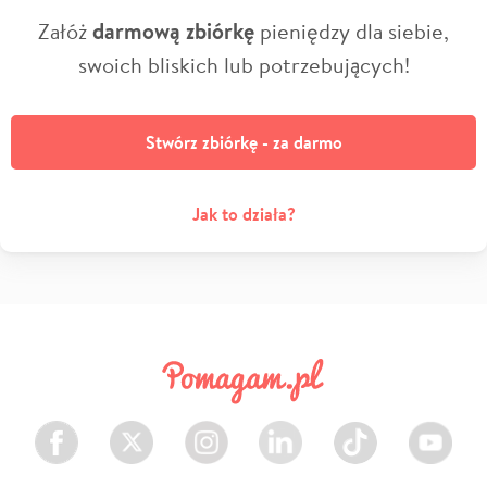
Załóż
darmową zbiórkę
pieniędzy dla siebie,
swoich bliskich lub potrzebujących!
Stwórz zbiórkę - za darmo
Jak to działa?
Facebook
Twitter
Instagram
LinkedIn
TikTok
Youtube