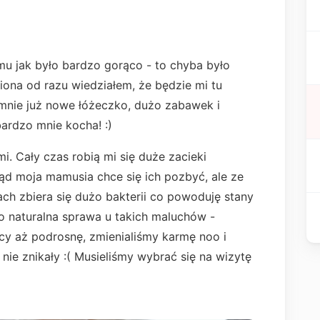
u jak było bardzo gorąco - to chyba było
amiona od razu wiedziałem, że będzie mi tu
nie już nowe łóżeczko, dużo zabawek i
bardzo mnie kocha! :)
 Cały czas robią mi się duże zacieki
ląd moja mamusia chce się ich pozbyć, ale ze
h zbiera się dużo bakterii co powoduję stany
 to naturalna sprawa u takich maluchów -
ęcy aż podrosnę, zmienialiśmy karmę noo i
 nie znikały :( Musieliśmy wybrać się na wizytę