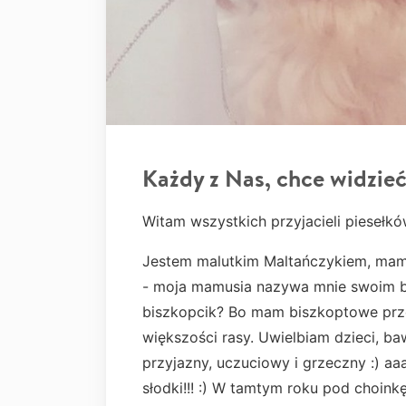
Każdy z Nas, chce widzieć
Witam wszystkich przyjacieli piesełkó
Jestem malutkim Maltańczykiem, mam 
- moja mamusia nazywa mnie swoim b
biszkopcik? Bo mam biszkoptowe przeb
większości rasy. Uwielbiam dzieci, baw
przyjazny, uczuciowy i grzeczny :) a
słodki!!! :) W tamtym roku pod choin