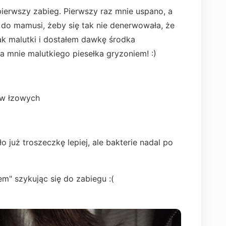
ierwszy zabieg. Pierwszy raz mnie uspano, a
do mamusi, żeby się tak nie denerwowała, że
ak malutki i dostałem dawkę środka
ła mnie malutkiego piesełka gryzoniem! :)
ów łzowych
e
o już troszeczkę lepiej, ale bakterie nadal po
em" szykując się do zabiegu :(