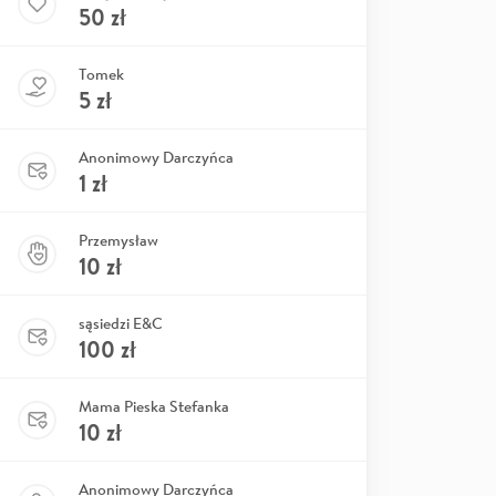
50
zł
Tomek
5
zł
Anonimowy Darczyńca
1
zł
Przemysław
10
zł
sąsiedzi E&C
100
zł
Mama Pieska Stefanka
10
zł
Anonimowy Darczyńca