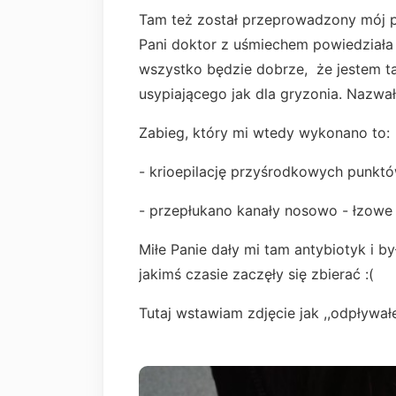
Tam też został przeprowadzony mój p
Pani doktor z uśmiechem powiedziała 
wszystko będzie dobrze, że jestem t
usypiającego jak dla gryzonia. Nazwa
Zabieg, który mi wtedy wykonano to:
- krioepilację przyśrodkowych punkt
- przepłukano kanały nosowo - łzow
Miłe Panie dały mi tam antybiotyk i był
jakimś czasie zaczęły się zbierać :(
Tutaj wstawiam zdjęcie jak ,,odpływał