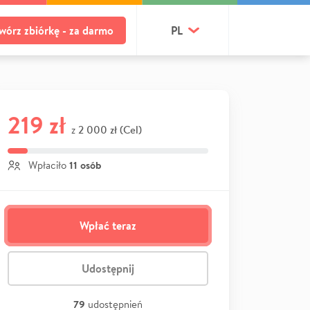
wórz zbiórkę - za darmo
PL
219 zł
2 000 zł (Cel)
z
11 osób
Wpłaciło
Wpłać teraz
Udostępnij
79
udostępnień