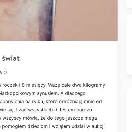
 świat
w :)
roczek i 8 miesięcy. Ważę całe dwa kilogramy
iszkopcikowym synusiem. A dlaczego
arwienia na ryjku, które odróżniają mnie od
ić się, lizać wszystkich :) Jestem bardzo
aa wszyscy mówią, że do tego jeszcze mega
kę pomogłem dzieciom i wziąłem udział w aukcji