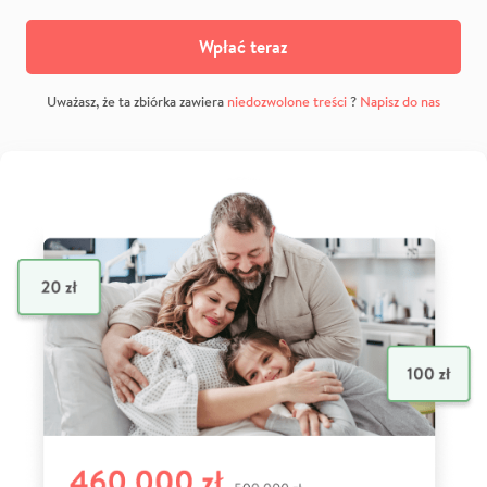
Wpłać teraz
Uważasz, że ta zbiórka zawiera
niedozwolone treści
?
Napisz do nas