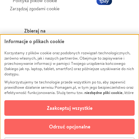
Polityka plików cookie
Zarządzaj zgodami cookie
Zbieraj na
Informacje o plikach cookie
Leczenie
LGBTQ+
Zwierzęta
Powódź
Korzystamy z plików cookie oraz podobnych rozwiązań technologicznych,
zarówno własnych, jak i naszych partnerów. Obejmuje to zapisywanie i
Pożar
Wichura
przechowywanie informacji w pamięci Twojego urządzenia końcowego
(takiego jak np. laptop, tablet, smartfon) oraz późniejsze uzyskiwanie do nich
Ukraina
NGO
dostępu.
Sport
Religia
Wykorzystujemy te technologie przede wszystkim po to, aby zapewnić
Pomoc Finansowa
Edukacja
prawidłowe działanie serwisu Pomagam.pl, w tym jego bezpieczeństwo oraz
niezbędne pliki cookie
efektywność funkcjonowania. Służą temu tzw.
, które
Projekty
Podróż
pozostają zawsze aktywne.
Dowiedz się więcej
Pogrzeb
Impreza
opcjonalnych plików cookie
Dodatkowo, używamy
oraz podobnych
Zaakceptuj wszystkie
Społeczność lokalna
Ochrona środowiska
technologii do celów analitycznych i retargetingowych. Możesz wyrazić
zgodę na ich stosowanie lub jej odmówić. W dowolnym momencie masz
Kultura
Biznes
możliwość zmiany swoich preferencji na stronie „Zarządzaj zgodami cookie”,
Odrzuć opcjonalne
Polski
do której link znajdziesz w stopce serwisu Pomagam.pl. Opcjonalne pliki
cookie wykorzystywane są w następujących celach: