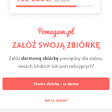
ZAŁÓŻ SWOJĄ ZBIÓRKĘ
Załóż
darmową zbiórkę
pieniędzy dla siebie,
swoich bliskich lub potrzebujących!
Stwórz zbiórkę - za darmo
Jak to działa?