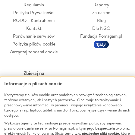
Regulamin
Raporty
Polityka Prywatności
Za darmo
RODO - Kontrahenci
Blog
Kontakt
Dla NGO
Porównanie serwisów
Fundacja Pomagam.pl
Polityka plików cookie
Zarządzaj zgodami cookie
Zbieraj na
Informacje o plikach cookie
Leczenie
LGBTQ+
Zwierzęta
Powódź
Korzystamy z plików cookie oraz podobnych rozwiązań technologicznych,
zarówno własnych, jak i naszych partnerów. Obejmuje to zapisywanie i
Pożar
Wichura
przechowywanie informacji w pamięci Twojego urządzenia końcowego
(takiego jak np. laptop, tablet, smartfon) oraz późniejsze uzyskiwanie do nich
Ukraina
NGO
dostępu.
Sport
Religia
Wykorzystujemy te technologie przede wszystkim po to, aby zapewnić
Pomoc Finansowa
Edukacja
prawidłowe działanie serwisu Pomagam.pl, w tym jego bezpieczeństwo oraz
niezbędne pliki cookie
efektywność funkcjonowania. Służą temu tzw.
, które
Projekty
Podróż