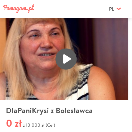
PL
DlaPaniKrysi z Bolesławca
0 zł
10 000 zł (Cel)
z