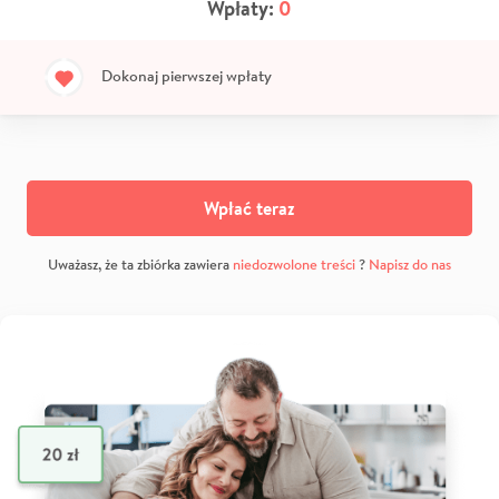
Wpłaty:
0
Dokonaj pierwszej wpłaty
Wpłać teraz
Uważasz, że ta zbiórka zawiera
niedozwolone treści
?
Napisz do nas