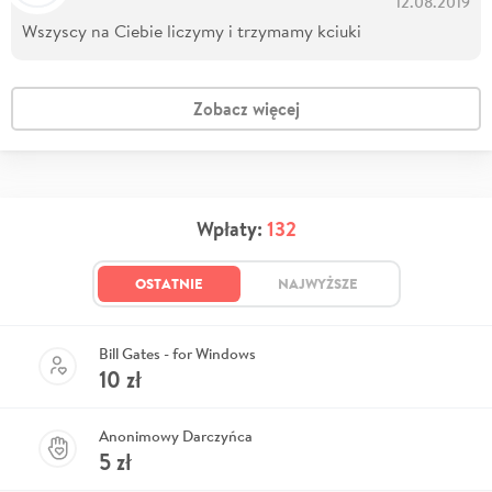
12.08.2019
Wszyscy na Ciebie liczymy i trzymamy kciuki
Zobacz więcej
Wpłaty:
132
OSTATNIE
NAJWYŻSZE
Bill Gates - for Windows
10
zł
Anonimowy Darczyńca
5
zł