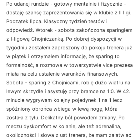
Po udanej rundzie - gotowy mentalnie i fizycznie -
dostaję szansę zaprezentowania się w klubie z II ligi.
Początek lipca. Klasyczny tydzień testów i
odpowiedź. Wtorek - sobota zakończona sparingiem
z I-ligową Chojniczanką. Po dobrej dyspozycji w
tygodniu zostałem zaproszony do pokoju trenera już
w piątek i otrzymałem informację, że sparing to
formalność, a rozmowa w towarzystwie vice prezesa
miała na celu ustalenie warunków finansowych.
Sobota - sparing z Chojnicami, robię dużo wiatru na
lewym skrzydle i asystuję przy bramce na 1:0. W 42.
minucie wygrywam kolejny pojedynek 1 na 1 lecz
spóźniony obrońca wbiega w lewą nogę, która
została z tyłu. Delikatny ból powodem zmiany. Po
meczu dyskomfort w kolanie, ale też adrenalina,
okoliczności i słowa z ust trenera, że mam załatwiać