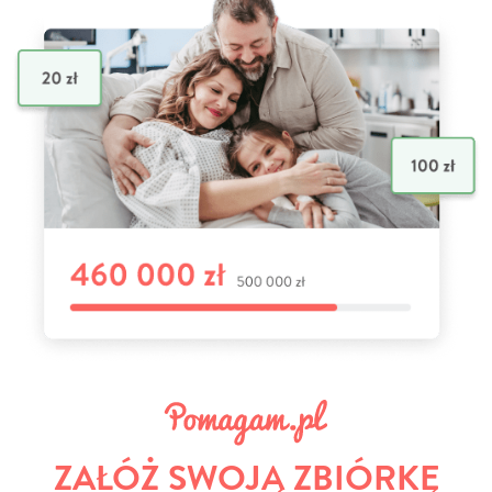
ZAŁÓŻ SWOJĄ ZBIÓRKĘ