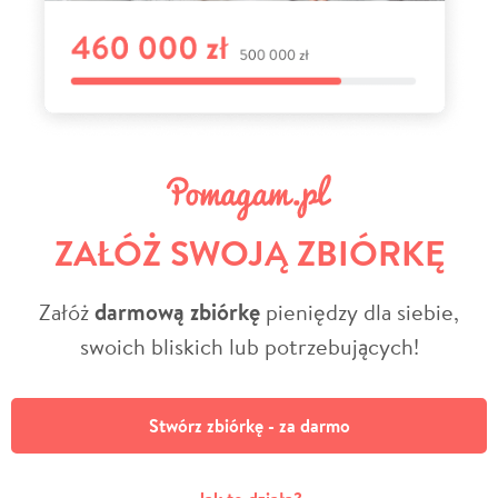
ZAŁÓŻ SWOJĄ ZBIÓRKĘ
Załóż
darmową zbiórkę
pieniędzy dla siebie,
swoich bliskich lub potrzebujących!
Stwórz zbiórkę - za darmo