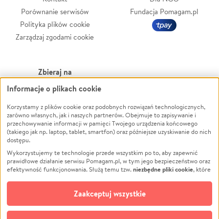
Porównanie serwisów
Fundacja Pomagam.pl
Polityka plików cookie
Zarządzaj zgodami cookie
Zbieraj na
Informacje o plikach cookie
Leczenie
LGBTQ+
Zwierzęta
Powódź
Korzystamy z plików cookie oraz podobnych rozwiązań technologicznych,
zarówno własnych, jak i naszych partnerów. Obejmuje to zapisywanie i
Pożar
Wichura
przechowywanie informacji w pamięci Twojego urządzenia końcowego
(takiego jak np. laptop, tablet, smartfon) oraz późniejsze uzyskiwanie do nich
Ukraina
NGO
dostępu.
Sport
Religia
Wykorzystujemy te technologie przede wszystkim po to, aby zapewnić
Pomoc Finansowa
Edukacja
prawidłowe działanie serwisu Pomagam.pl, w tym jego bezpieczeństwo oraz
niezbędne pliki cookie
efektywność funkcjonowania. Służą temu tzw.
, które
Projekty
Podróż
pozostają zawsze aktywne.
Dowiedz się więcej
Pogrzeb
Impreza
opcjonalnych plików cookie
Dodatkowo, używamy
oraz podobnych
Zaakceptuj wszystkie
Społeczność lokalna
Ochrona środowiska
technologii do celów analitycznych i retargetingowych. Możesz wyrazić
zgodę na ich stosowanie lub jej odmówić. W dowolnym momencie masz
Kultura
Biznes
możliwość zmiany swoich preferencji na stronie „Zarządzaj zgodami cookie”,