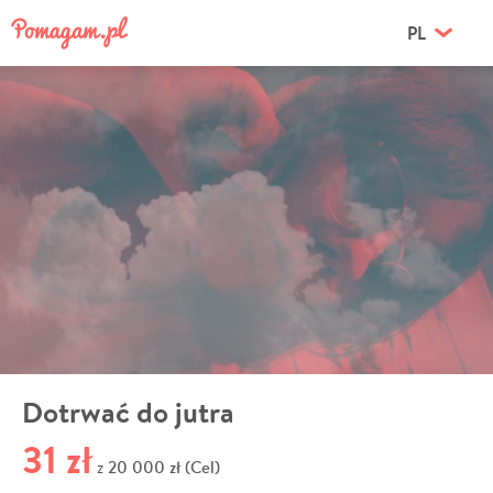
PL
Dotrwać do jutra
31 zł
20 000 zł (Cel)
z