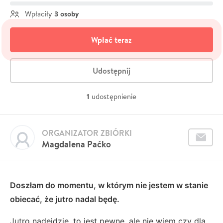
3 osoby
Wpłaciły
Wpłać teraz
Udostępnij
1
udostępnienie
ORGANIZATOR ZBIÓRKI
Magdalena Paćko
Doszłam do momentu, w którym nie jestem w stanie
obiecać, że jutro nadal będę.
Jutro nadejdzie, to jest pewne, ale nie wiem czy dla