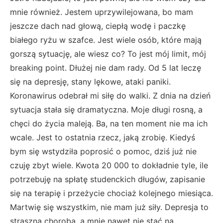
mnie również. Jestem uprzywilejowana, bo mam
jeszcze dach nad głową, ciepłą wodę i paczkę
białego ryżu w szafce. Jest wiele osób, które mają
gorszą sytuację, ale wiesz co? To jest mój limit, mój
breaking point. Dłużej nie dam rady. Od 5 lat leczę
się na depresję, stany lękowe, ataki paniki.
Koronawirus odebrał mi siłę do walki. Z dnia na dzień
sytuacja stała się dramatyczna. Moje długi rosną, a
chęci do życia maleją. Ba, na ten moment nie ma ich
wcale. Jest to ostatnia rzecz, jaką zrobię. Kiedyś
bym się wstydziła poprosić o pomoc, dziś już nie
czuję zbyt wiele. Kwota 20 000 to dokładnie tyle, ile
potrzebuję na spłatę studenckich długów, zapisanie
się na terapię i przeżycie chociaż kolejnego miesiąca.
Martwię się wszystkim, nie mam już siły. Depresja to
straszna choroba, a mnie nawet nie stać na