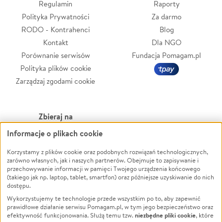
Regulamin
Raporty
Polityka Prywatności
Za darmo
RODO - Kontrahenci
Blog
Kontakt
Dla NGO
Porównanie serwisów
Fundacja Pomagam.pl
Polityka plików cookie
Zarządzaj zgodami cookie
Zbieraj na
Informacje o plikach cookie
Leczenie
LGBTQ+
Zwierzęta
Powódź
Korzystamy z plików cookie oraz podobnych rozwiązań technologicznych,
zarówno własnych, jak i naszych partnerów. Obejmuje to zapisywanie i
Pożar
Wichura
przechowywanie informacji w pamięci Twojego urządzenia końcowego
(takiego jak np. laptop, tablet, smartfon) oraz późniejsze uzyskiwanie do nich
Ukraina
NGO
dostępu.
Sport
Religia
Wykorzystujemy te technologie przede wszystkim po to, aby zapewnić
Pomoc Finansowa
Edukacja
prawidłowe działanie serwisu Pomagam.pl, w tym jego bezpieczeństwo oraz
niezbędne pliki cookie
efektywność funkcjonowania. Służą temu tzw.
, które
Projekty
Podróż