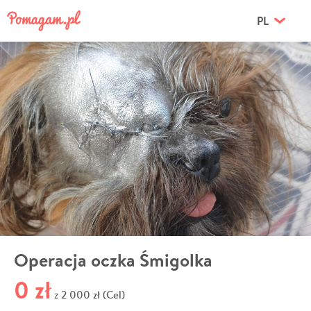
PL
Operacja oczka Śmigolka
0 zł
2 000 zł (Cel)
z