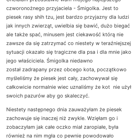
czworonożnego przyjaciela - Śmigolka. Je
st to
piesek rasy shih tzu, jest bardzo przyjazny dla ludzi
jak innych zwierząt, uwielbia się bawić, dużo biegać
ale także spać, minusem jest ciekawość którą nie
zawsze da się zatrzymać co niestety w teraźniejszej
sytuacji okazało się tragiczne dla psa i dla mnie jako
jego właściciela. Śmigolka niedawno
został
zadrapany przez obcego kota, początkowo
myśleliśmy że piesek jest cały, zachowywał się
całkowicie normalnie wiec uznaliśmy że kot nie użył
swoich pazurów aby go skaleczyć.
Niestety następnego dnia zauważyłam że piesek
zachowuje się inaczej niż zwykle. Wzięłam go i
zobaczyłam jak całe oczko miał zaropiałe, była
również na nim mgła co pewnie powodowało