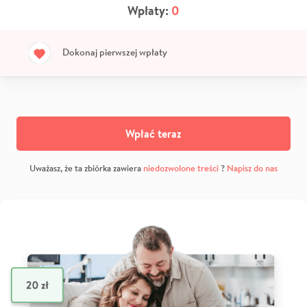
Wpłaty:
0
Dokonaj pierwszej wpłaty
Wpłać teraz
Uważasz, że ta zbiórka zawiera
niedozwolone treści
?
Napisz do nas