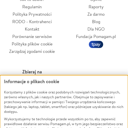
Regulamin
Raporty
Polityka Prywatności
Za darmo
RODO - Kontrahenci
Blog
Kontakt
Dla NGO
Porównanie serwisów
Fundacja Pomagam.pl
Polityka plików cookie
Zarządzaj zgodami cookie
Zbieraj na
Informacje o plikach cookie
Leczenie
LGBTQ+
Zwierzęta
Powódź
Korzystamy z plików cookie oraz podobnych rozwiązań technologicznych,
zarówno własnych, jak i naszych partnerów. Obejmuje to zapisywanie i
Pożar
Wichura
przechowywanie informacji w pamięci Twojego urządzenia końcowego
(takiego jak np. laptop, tablet, smartfon) oraz późniejsze uzyskiwanie do nich
Ukraina
NGO
dostępu.
Sport
Religia
Wykorzystujemy te technologie przede wszystkim po to, aby zapewnić
Pomoc Finansowa
Edukacja
prawidłowe działanie serwisu Pomagam.pl, w tym jego bezpieczeństwo oraz