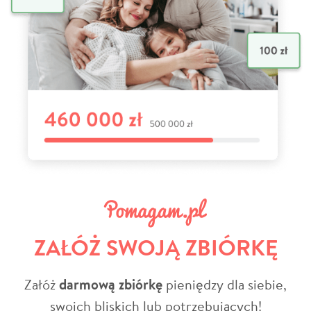
ZAŁÓŻ SWOJĄ ZBIÓRKĘ
Załóż
darmową zbiórkę
pieniędzy dla siebie,
swoich bliskich lub potrzebujących!