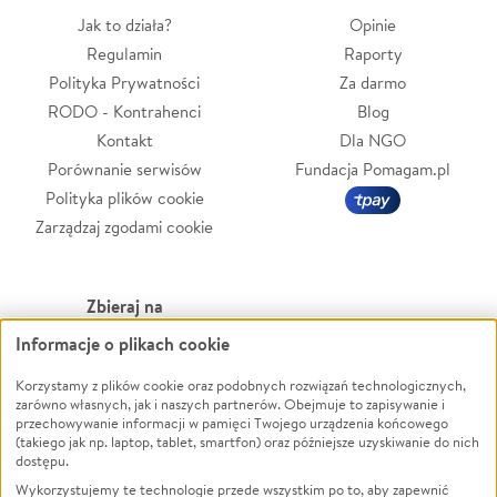
Jak to działa?
Opinie
Regulamin
Raporty
Polityka Prywatności
Za darmo
RODO - Kontrahenci
Blog
Kontakt
Dla NGO
Porównanie serwisów
Fundacja Pomagam.pl
Polityka plików cookie
Zarządzaj zgodami cookie
Zbieraj na
Informacje o plikach cookie
Leczenie
LGBTQ+
Zwierzęta
Powódź
Korzystamy z plików cookie oraz podobnych rozwiązań technologicznych,
zarówno własnych, jak i naszych partnerów. Obejmuje to zapisywanie i
Pożar
Wichura
przechowywanie informacji w pamięci Twojego urządzenia końcowego
(takiego jak np. laptop, tablet, smartfon) oraz późniejsze uzyskiwanie do nich
Ukraina
NGO
dostępu.
Sport
Religia
Wykorzystujemy te technologie przede wszystkim po to, aby zapewnić