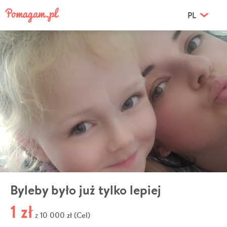
PL
Byleby było już tylko lepiej
1 zł
10 000 zł (Cel)
z