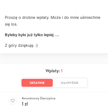
Proszę o drobne wpłaty. Może i do mnie uśmiechnie
się los.
Byleby było już tylko lepiej ....
Z góry dziękuję. :)
Wpłaty:
1
OSTATNIE
NAJWYŻSZE
Anonimowy Darczyńca
1
zł