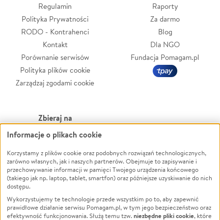
Regulamin
Raporty
Polityka Prywatności
Za darmo
RODO - Kontrahenci
Blog
Kontakt
Dla NGO
Porównanie serwisów
Fundacja Pomagam.pl
Polityka plików cookie
Zarządzaj zgodami cookie
Zbieraj na
Informacje o plikach cookie
Leczenie
LGBTQ+
Zwierzęta
Powódź
Korzystamy z plików cookie oraz podobnych rozwiązań technologicznych,
zarówno własnych, jak i naszych partnerów. Obejmuje to zapisywanie i
Pożar
Wichura
przechowywanie informacji w pamięci Twojego urządzenia końcowego
(takiego jak np. laptop, tablet, smartfon) oraz późniejsze uzyskiwanie do nich
Ukraina
NGO
dostępu.
Sport
Religia
Wykorzystujemy te technologie przede wszystkim po to, aby zapewnić
Pomoc Finansowa
Edukacja
prawidłowe działanie serwisu Pomagam.pl, w tym jego bezpieczeństwo oraz
niezbędne pliki cookie
efektywność funkcjonowania. Służą temu tzw.
, które
Projekty
Podróż