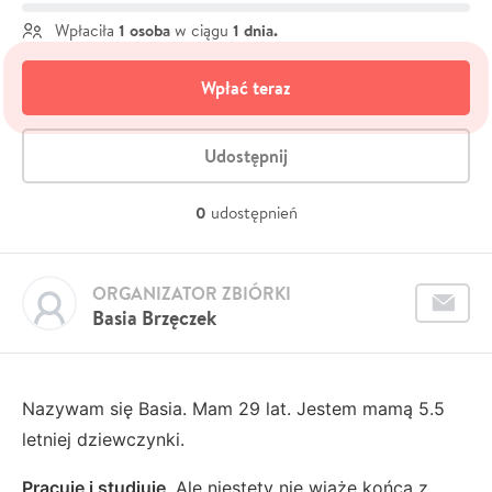
1 osoba
1 dnia.
Wpłaciła
w ciągu
Wpłać teraz
Udostępnij
0
udostępnień
ORGANIZATOR ZBIÓRKI
Basia Brzęczek
Nazywam się Basia. Mam 29 lat. Jestem mamą 5.5
letniej dziewczynki.
Pracuje i studiuje
. Ale niestety nie wiąże końca z