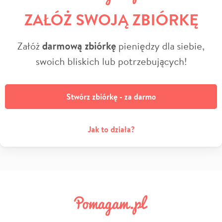
ZAŁÓŻ SWOJĄ ZBIÓRKĘ
Załóż
darmową zbiórkę
pieniędzy dla siebie,
swoich bliskich lub potrzebujących!
Stwórz zbiórkę - za darmo
Jak to działa?