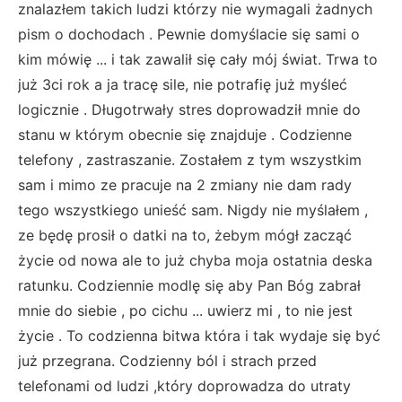
znalazłem takich ludzi którzy nie wymagali żadnych
pism o dochodach . Pewnie domyślacie się sami o
kim mówię ... i tak zawalił się cały mój świat. Trwa to
już 3ci rok a ja tracę sile, nie potrafię już myśleć
logicznie . Długotrwały stres doprowadził mnie do
stanu w którym obecnie się znajduje . Codzienne
telefony , zastraszanie. Zostałem z tym wszystkim
sam i mimo ze pracuje na 2 zmiany nie dam rady
tego wszystkiego unieść sam. Nigdy nie myślałem ,
ze będę prosił o datki na to, żebym mógł zacząć
życie od nowa ale to już chyba moja ostatnia deska
ratunku. Codziennie modlę się aby Pan Bóg zabrał
mnie do siebie , po cichu ... uwierz mi , to nie jest
życie . To codzienna bitwa która i tak wydaje się być
już przegrana. Codzienny ból i strach przed
telefonami od ludzi ,który doprowadza do utraty