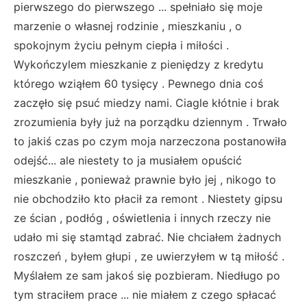
pierwszego do pierwszego ... spełniało się moje
marzenie o własnej rodzinie , mieszkaniu , o
spokojnym życiu pełnym ciepła i miłości .
Wykończylem mieszkanie z pieniędzy z kredytu
którego wziąłem 60 tysięcy . Pewnego dnia coś
zaczęło się psuć miedzy nami. Ciagle kłótnie i brak
zrozumienia były już na porządku dziennym . Trwało
to jakiś czas po czym moja narzeczona postanowiła
odejść... ale niestety to ja musiałem opuścić
mieszkanie , ponieważ prawnie było jej , nikogo to
nie obchodziło kto płacił za remont . Niestety gipsu
ze ścian , podłóg , oświetlenia i innych rzeczy nie
udało mi się stamtąd zabrać. Nie chciałem żadnych
roszczeń , byłem głupi , ze uwierzyłem w tą miłość .
Myślałem ze sam jakoś się pozbieram. Niedługo po
tym straciłem prace ... nie miałem z czego spłacać