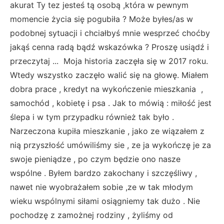
akurat Ty tez jesteś tą osobą ,która w pewnym
momencie życia się pogubiła ? Może byłes/as w
podobnej sytuacji i chciałbyś mnie wesprzeć choćby
jakąś cenna radą bądź wskazówka ? Proszę usiądź i
przeczytaj ... Moja historia zaczęła się w 2017 roku.
Wtedy wszystko zaczęło walić się na głowę. Miałem
dobra prace , kredyt na wykończenie mieszkania ,
samochód , kobietę i psa . Jak to mówią : miłość jest
ślepa i w tym przypadku również tak było .
Narzeczona kupiła mieszkanie , jako ze wiązałem z
nią przyszłość umówiliśmy sie , ze ja wykończę je za
swoje pieniądze , po czym będzie ono nasze
wspólne . Byłem bardzo zakochany i szczęśliwy ,
nawet nie wyobrażałem sobie ,ze w tak młodym
wieku wspólnymi siłami osiągniemy tak dużo . Nie
pochodzę z zamożnej rodziny , żyliśmy od