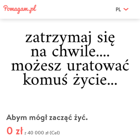
PL
Abym mógł zacząć żyć.
0 zł
40 000 zł (Cel)
z