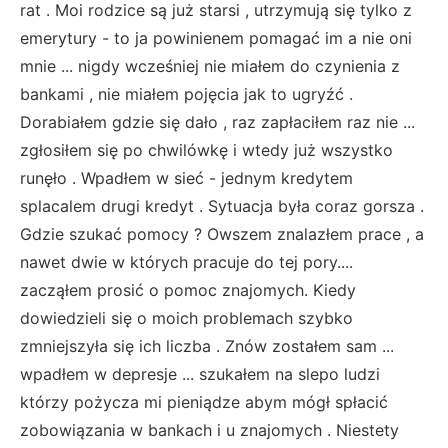
rat . Moi rodzice są już starsi , utrzymują się tylko z
emerytury - to ja powinienem pomagać im a nie oni
mnie ... nigdy wcześniej nie miałem do czynienia z
bankami , nie miałem pojęcia jak to ugryźć .
Dorabiałem gdzie się dało , raz zapłaciłem raz nie ...
zgłosiłem się po chwilówkę i wtedy już wszystko
runęło . Wpadłem w sieć - jednym kredytem
splacalem drugi kredyt . Sytuacja była coraz gorsza .
Gdzie szukać pomocy ? Owszem znalazłem prace , a
nawet dwie w których pracuje do tej pory....
zacząłem prosić o pomoc znajomych. Kiedy
dowiedzieli się o moich problemach szybko
zmniejszyła się ich liczba . Znów zostałem sam ...
wpadłem w depresje ... szukałem na slepo ludzi
którzy pożycza mi pieniądze abym mógł spłacić
zobowiązania w bankach i u znajomych . Niestety