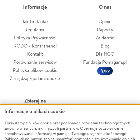
Informacje
O nas
Jak to działa?
Opinie
Regulamin
Raporty
Polityka Prywatności
Za darmo
RODO - Kontrahenci
Blog
Kontakt
Dla NGO
Porównanie serwisów
Fundacja Pomagam.pl
Polityka plików cookie
Zarządzaj zgodami cookie
Zbieraj na
Informacje o plikach cookie
Leczenie
LGBTQ+
Zwierzęta
Powódź
Korzystamy z plików cookie oraz podobnych rozwiązań technologicznych,
zarówno własnych, jak i naszych partnerów. Obejmuje to zapisywanie i
Pożar
Wichura
przechowywanie informacji w pamięci Twojego urządzenia końcowego
(takiego jak np. laptop, tablet, smartfon) oraz późniejsze uzyskiwanie do nich
Ukraina
NGO