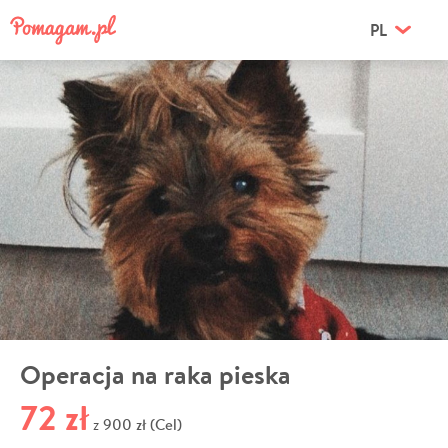
PL
Operacja na raka pieska
72 zł
900 zł (Cel)
z