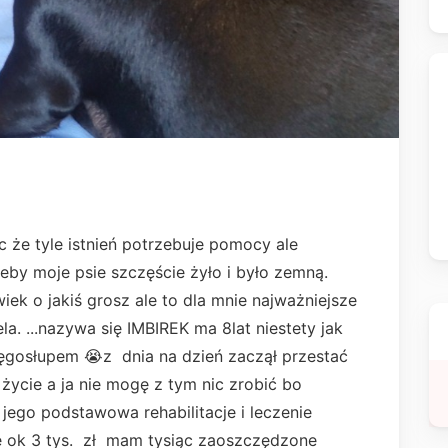
c że tyle istnień potrzebuje pomocy ale
eby moje psie szczęście żyło i było zemną.
ek o jakiś grosz ale to dla mnie najważniejsze
a. ...nazywa się IMBIREK ma 8lat niestety jak
ręgosłupem 😭z dnia na dzień zaczął przestać
 życie a ja nie mogę z tym nic zrobić bo
 jego podstawowa rehabilitacje i leczenie
e ok 3 tys. zł mam tysiąc zaoszczędzone