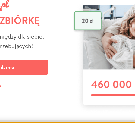
 ZBIÓRKĘ
niędzy dla siebie,
trzebujących!
a darmo
?