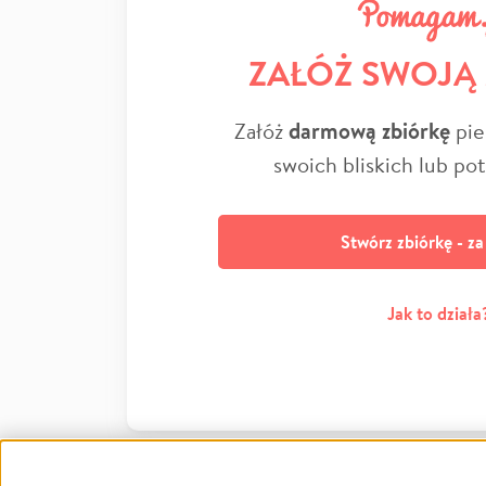
ZAŁÓŻ SWOJĄ
Załóż
darmową zbiórkę
pie
swoich bliskich lub po
Stwórz zbiórkę - z
Jak to działa