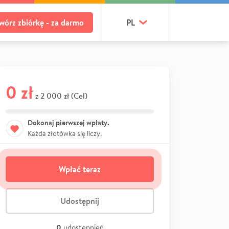
wórz zbiórkę - za darmo
PL
0 zł
2 000 zł (Cel)
z
Dokonaj pierwszej wpłaty.
Każda złotówka się liczy.
Wpłać teraz
Udostępnij
0
udostępnień