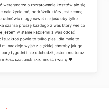
ć weterynarza o rozratowanie kosztów ale się
oje całe życie mój podróżnik który jest zemną
go odmówić mogę nawet nie jeść oby tylko
aka szansa proszę każdego z was który wie co
tę jestem w stanie każdemu z was oddać
żę.🙏ktoś powie to tylko pies ..dla mnie to
 mi nadzieję wyjść z ciężkiej choroby jak go
parę tygodni i nie odchodził jestem mu teraz
a miłość szacunek skromność i wiarę ❤️