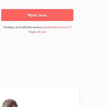
Wpłać teraz
Uważasz, że ta zbiórka zawiera
niedozwolone treści
?
Napisz do nas