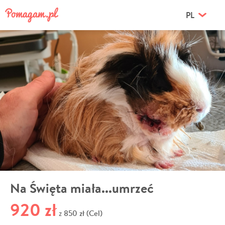
PL
Na Święta miała...umrzeć
920 zł
850 zł (Cel)
z