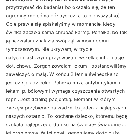
przytrzymać do badania( bo okazało się, że ten
ogromny ropień na pół pyszczka to nie wszystko).
Obie prawie się spłakałyśmy w momencie, kiedy
świnka zaczęła sama chrupać karmę. Pchełka, bo tak
ją nazwałam znalazła swój kąt w moim domu
tymczasowym. Nie ukrywam, w trybie
natychmiastowym przyswoiłam wszelkie informacje
dot. chowu. Zorganizowałam lokum i postanowiliśmy
zawalczyć o małą. W końcu 2 letnia świneczka to
jeszcze jak dziecko. Pchełka poza antybiotykami i
lekami p. bólowymi wymaga czyszczenia otwartych
ropni. Jest dzielną pacjentką. Moment w którym
zaczęła przybierać na wadze, to jeden z najlepszych
naszych ostatnio. To kochane dziecko, któremu będę
szukała najlepszego domku na świecie- świadomego
jej problemów. W tej chwili generujemy dość duże