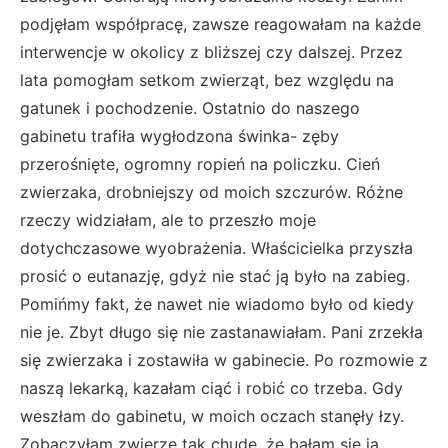
podjęłam współpracę, zawsze reagowałam na każde
interwencje w okolicy z bliższej czy dalszej. Przez
lata pomogłam setkom zwierząt, bez względu na
gatunek i pochodzenie. Ostatnio do naszego
gabinetu trafiła wygłodzona świnka- zęby
przerośnięte, ogromny ropień na policzku. Cień
zwierzaka, drobniejszy od moich szczurów. Różne
rzeczy widziałam, ale to przeszło moje
dotychczasowe wyobrażenia. Właścicielka przyszła
prosić o eutanazję, gdyż nie stać ją było na zabieg.
Pomińmy fakt, że nawet nie wiadomo było od kiedy
nie je. Zbyt długo się nie zastanawiałam. Pani zrzekła
się zwierzaka i zostawiła w gabinecie. Po rozmowie z
naszą lekarką, kazałam ciąć i robić co trzeba. Gdy
weszłam do gabinetu, w moich oczach stanęły łzy.
Zobaczyłam zwierzę tak chude, że bałam się ja