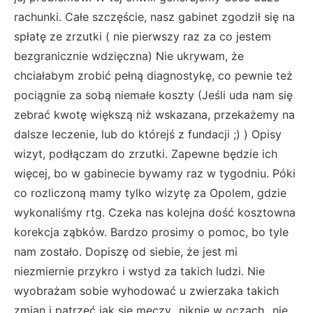
rachunki. Całe szczęście, nasz gabinet zgodził się na
spłatę ze zrzutki ( nie pierwszy raz za co jestem
bezgranicznie wdzięczna) Nie ukrywam, że
chciałabym zrobić pełną diagnostykę, co pewnie też
pociągnie za sobą niemałe koszty (Jeśli uda nam się
zebrać kwotę większą niż wskazana, przekażemy na
dalsze leczenie, lub do którejś z fundacji ;) ) Opisy
wizyt, podłączam do zrzutki. Zapewne będzie ich
więcej, bo w gabinecie bywamy raz w tygodniu. Póki
co rozliczoną mamy tylko wizytę za Opolem, gdzie
wykonaliśmy rtg. Czeka nas kolejna dość kosztowna
korekcja ząbków. Bardzo prosimy o pomoc, bo tyle
nam zostało. Dopiszę od siebie, że jest mi
niezmiernie przykro i wstyd za takich ludzi. Nie
wyobrażam sobie wyhodować u zwierzaka takich
zmian i patrzeć jak się męczy...niknie w oczach...nie