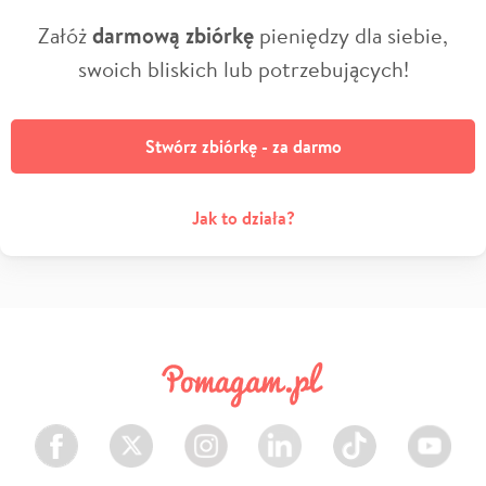
Załóż
darmową zbiórkę
pieniędzy dla siebie,
swoich bliskich lub potrzebujących!
Stwórz zbiórkę - za darmo
Jak to działa?
Facebook
Twitter
Instagram
LinkedIn
TikTok
Youtube