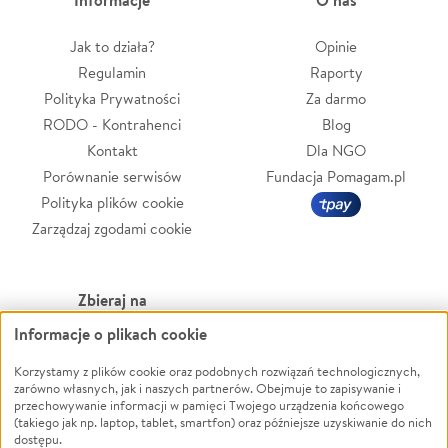
Informacje
O nas
Jak to działa?
Opinie
Regulamin
Raporty
Polityka Prywatności
Za darmo
RODO - Kontrahenci
Blog
Kontakt
Dla NGO
Porównanie serwisów
Fundacja Pomagam.pl
Polityka plików cookie
Zarządzaj zgodami cookie
Zbieraj na
Informacje o plikach cookie
Leczenie
LGBTQ+
Zwierzęta
Powódź
Korzystamy z plików cookie oraz podobnych rozwiązań technologicznych,
zarówno własnych, jak i naszych partnerów. Obejmuje to zapisywanie i
Pożar
Wichura
przechowywanie informacji w pamięci Twojego urządzenia końcowego
(takiego jak np. laptop, tablet, smartfon) oraz późniejsze uzyskiwanie do nich
Ukraina
NGO
dostępu.