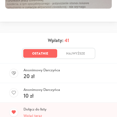
Wpłaty:
41
OSTATNIE
NAJWYŻSZE
Anonimowy Darczyńca
20
zł
Anonimowy Darczyńca
10
zł
Dołącz do listy
Wpłać teraz