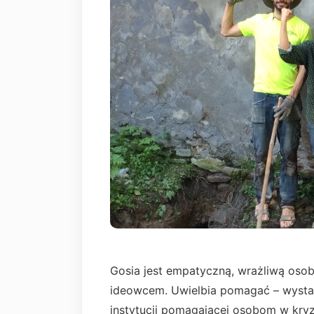
Gosia jest empatyczną, wrażliwą oso
ideowcem. Uwielbia pomagać – wystar
instytucji pomagającej osobom w kryzy