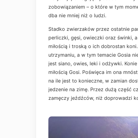
zobowiązaniem – o które w tym momenc
dba nie mniej niż o ludzi.
Stadko zwierzaków przez ostatnie parę 
perliczki, gęsi, owieczki oraz śwink
miłością i troską o ich dobrostan ko
utrzymaniu, a w tym temacie Gosia n
jest siano, owies, leki i odżywki. Kon
miłością Gosi. Poświęca im ona mnóstw
na ile jest to konieczne, w zamian do
jedzenie na zimę. Przez dużą część c
zamęczy jeźdźców, niż doprowadzi k