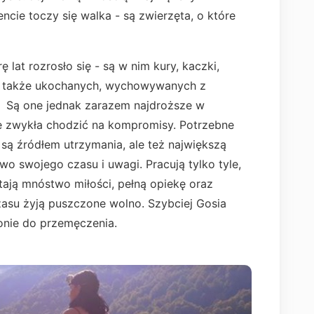
ie toczy się walka - są zwierzęta, o które
lat rozrosło się - są w nim kury, kaczki,
i, a także ukochanych, wychowywanych z
ni. Są one jednak zarazem najdroższe w
ie zwykła chodzić na kompromisy. Potrzebne
ie są źródłem utrzymania, ale też największą
o swojego czasu i uwagi. Pracują tylko tyle,
stają mnóstwo miłości, pełną opiekę oraz
zasu żyją puszczone wolno. Szybciej Gosia
onie do przemęczenia.