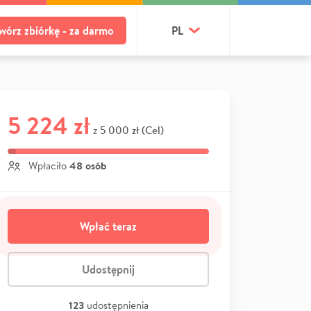
wórz zbiórkę - za darmo
PL
5 224 zł
5 000 zł (Cel)
z
48 osób
Wpłaciło
Wpłać teraz
Udostępnij
123
udostępnienia