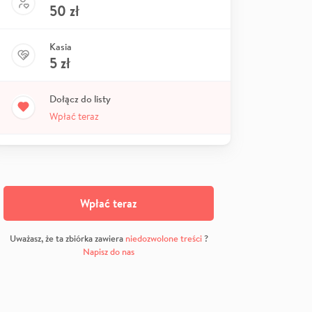
50
zł
Kasia
5
zł
Dołącz do listy
Wpłać teraz
Wpłać teraz
Uważasz, że ta zbiórka zawiera
niedozwolone treści
?
Napisz do nas