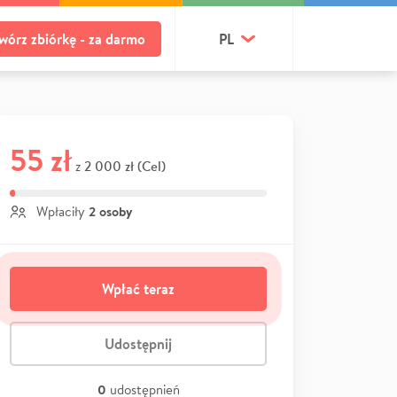
wórz zbiórkę - za darmo
PL
55 zł
2 000 zł (Cel)
z
2 osoby
Wpłaciły
Wpłać teraz
Udostępnij
0
udostępnień