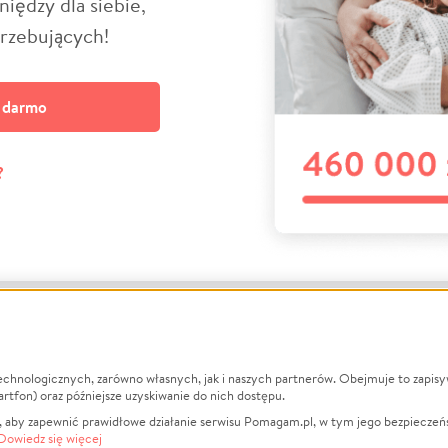
niędzy dla siebie,
trzebujących!
a darmo
?
echnologicznych, zarówno własnych, jak i naszych partnerów. Obejmuje to zapis
macje
O nas
Zbieraj n
artfon) oraz późniejsze uzyskiwanie do nich dostępu.
 aby zapewnić prawidłowe działanie serwisu Pomagam.pl, w tym jego bezpieczeń
działa?
Opinie
Leczenie
Dowiedz się więcej