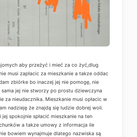
ajomych aby przeżyć i mieć za co żyć,dlug
cnie musi zapłacic za mieszkanie a takze oddac
am zbiórke bo inaczej jej nie pomogę, nie
 sama jej nie stworzy po prostu dziewczyna
zie za nieudacznika. Mieszkanie musi opłacic w
 Mam nadzieję że znajdą się ludzie dobrej woli.
ej spokojnie spłacić mieszkanie na ten
rachunków a takze umowy z informacja ile
nie bowiem wynajmuje dlatego nazwiska są