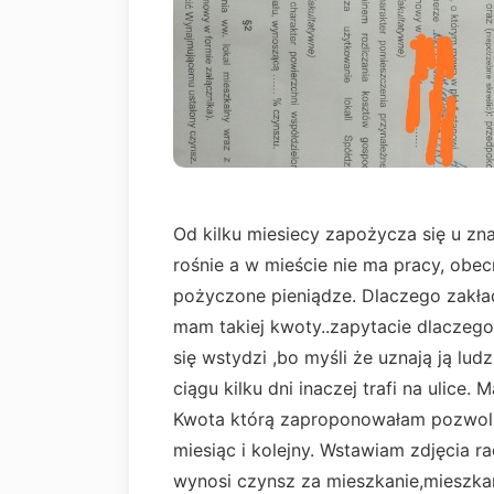
Od kilku miesiecy zapożycza się u zn
rośnie a w mieście nie ma pracy, obe
pożyczone pieniądze. Dlaczego zakład
mam takiej kwoty..zapytacie dlaczego
się wstydzi ,bo myśli że uznają ją lud
ciągu kilku dni inaczej trafi na ulice.
Kwota którą zaproponowałam pozwoli j
miesiąc i kolejny. Wstawiam zdjęcia 
wynosi czynsz za mieszkanie,mieszka