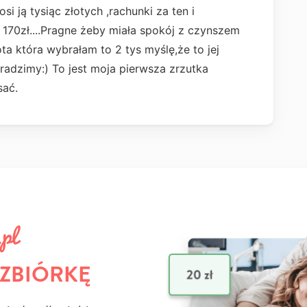
 ją tysiąc złotych ,rachunki za ten i
 170zł....Pragne żeby miała spokój z czynszem
a która wybrałam to 2 tys myślę,że to jej
radzimy:) To jest moja pierwsza zrzutka
sać.
 ZBIÓRKĘ