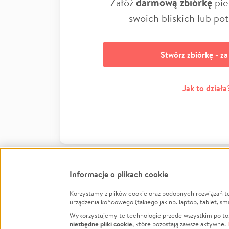
Załóż
darmową zbiórkę
pie
swoich bliskich lub po
Stwórz zbiórkę - z
Jak to działa
Informacje o plikach cookie
Korzystamy z plików cookie oraz podobnych rozwiązań t
Infor
urządzenia końcowego (takiego jak np. laptop, tablet, sm
Wykorzystujemy te technologie przede wszystkim po to,
Jak to 
niezbędne pliki cookie
, które pozostają zawsze aktywne.
Facebook
Twitter
Instagram