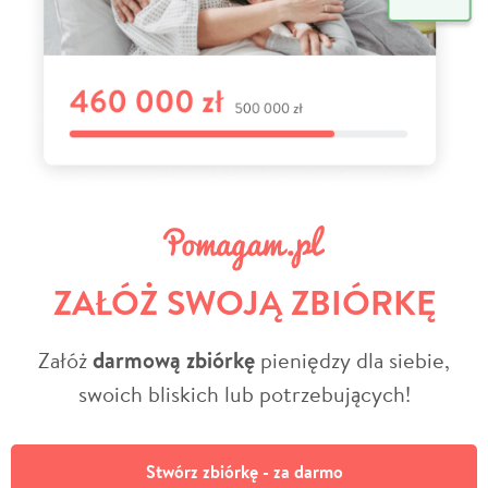
ZAŁÓŻ SWOJĄ ZBIÓRKĘ
Załóż
darmową zbiórkę
pieniędzy dla siebie,
swoich bliskich lub potrzebujących!
Stwórz zbiórkę - za darmo