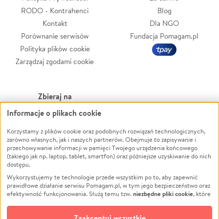
RODO - Kontrahenci
Blog
Kontakt
Dla NGO
Porównanie serwisów
Fundacja Pomagam.pl
Polityka plików cookie
Zarządzaj zgodami cookie
Zbieraj na
Informacje o plikach cookie
Leczenie
LGBTQ+
Korzystamy z plików cookie oraz podobnych rozwiązań technologicznych,
Zwierzęta
Powódź
zarówno własnych, jak i naszych partnerów. Obejmuje to zapisywanie i
Pożar
Wichura
przechowywanie informacji w pamięci Twojego urządzenia końcowego
(takiego jak np. laptop, tablet, smartfon) oraz późniejsze uzyskiwanie do nich
Ukraina
NGO
dostępu.
Sport
Religia
Wykorzystujemy te technologie przede wszystkim po to, aby zapewnić
Pomoc Finansowa
Edukacja
prawidłowe działanie serwisu Pomagam.pl, w tym jego bezpieczeństwo oraz
niezbędne pliki cookie
efektywność funkcjonowania. Służą temu tzw.
, które
Projekty
Podróż
pozostają zawsze aktywne.
Dowiedz się więcej
Pogrzeb
Impreza
opcjonalnych plików cookie
Dodatkowo, używamy
oraz podobnych
Zaakceptuj wszystkie