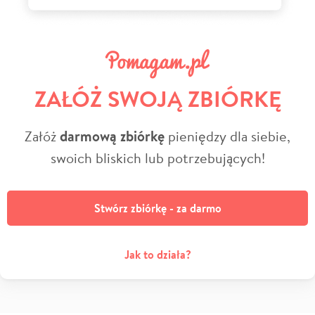
ZAŁÓŻ SWOJĄ ZBIÓRKĘ
Załóż
darmową zbiórkę
pieniędzy dla siebie,
swoich bliskich lub potrzebujących!
Stwórz zbiórkę - za darmo
Jak to działa?