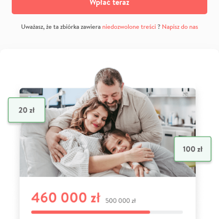
Wpłać teraz
Uważasz, że ta zbiórka zawiera
niedozwolone treści
?
Napisz do nas