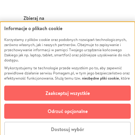
Zbieraj na
Informacje o plikach cookie
Leczenie
LGBTQ+
Zwierzęta
Powódź
Korzystamy z plików cookie oraz podobnych rozwiązań technologicznych,
zarówno własnych, jak i naszych partnerów. Obejmuje to zapisywanie i
Pożar
Wichura
przechowywanie informacji w pamięci Twojego urządzenia końcowego
(takiego jak np. laptop, tablet, smartfon) oraz późniejsze uzyskiwanie do nich
Ukraina
NGO
dostępu.
Sport
Religia
Wykorzystujemy te technologie przede wszystkim po to, aby zapewnić
Pomoc Finansowa
Edukacja
prawidłowe działanie serwisu Pomagam.pl, w tym jego bezpieczeństwo oraz
niezbędne pliki cookie
efektywność funkcjonowania. Służą temu tzw.
, które
Projekty
Podróż
pozostają zawsze aktywne.
Dowiedz się więcej
Pogrzeb
Impreza
opcjonalnych plików cookie
Dodatkowo, używamy
oraz podobnych
Zaakceptuj wszystkie
Społeczność lokalna
Ochrona środowiska
technologii do celów analitycznych i retargetingowych. Możesz wyrazić
zgodę na ich stosowanie lub jej odmówić. W dowolnym momencie masz
Kultura
Biznes
możliwość zmiany swoich preferencji na stronie „Zarządzaj zgodami cookie”,
Odrzuć opcjonalne
Polski
do której link znajdziesz w stopce serwisu Pomagam.pl. Opcjonalne pliki
cookie wykorzystywane są w następujących celach:
© CROWDING SP. Z O.O.
Analityka
– używamy tzw. plików cookie analitycznych, aby usprawniać
Dostosuj wybór
działanie serwisu Pomagam.pl. Dzięki nim możemy zrozumieć, jak
użytkownicy korzystają z naszego serwisu – skąd trafiają do serwisu, jak