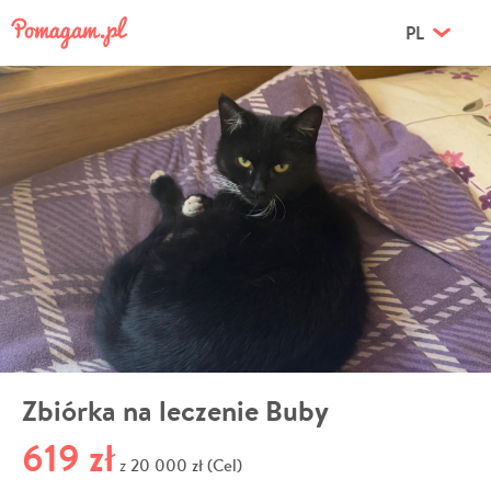
PL
Zbiórka na leczenie Buby
619 zł
20 000 zł (Cel)
z