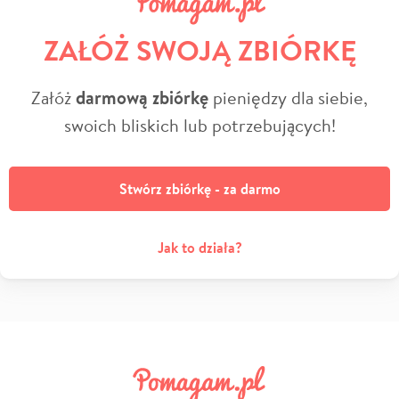
ZAŁÓŻ SWOJĄ ZBIÓRKĘ
Załóż
darmową zbiórkę
pieniędzy dla siebie,
swoich bliskich lub potrzebujących!
Stwórz zbiórkę - za darmo
Jak to działa?