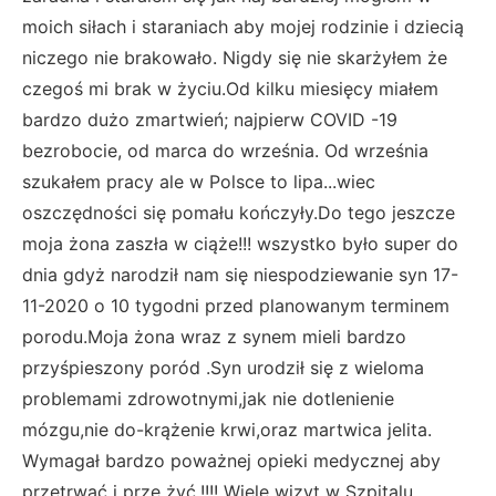
moich siłach i staraniach aby mojej rodzinie i dziecią
niczego nie brakowało. Nigdy się nie skarżyłem że
czegoś mi brak w życiu.Od kilku miesięcy miałem
bardzo dużo zmartwień; najpierw COVID -19
bezrobocie, od marca do września. Od września
szukałem pracy ale w Polsce to lipa...wiec
oszczędności się pomału kończyły.Do tego jeszcze
moja żona zaszła w ciąże!!! wszystko było super do
dnia gdyż narodził nam się niespodziewanie syn 17-
11-2020 o 10 tygodni przed planowanym terminem
porodu.Moja żona wraz z synem mieli bardzo
przyśpieszony poród .Syn urodził się z wieloma
problemami zdrowotnymi,jak nie dotlenienie
mózgu,nie do-krążenie krwi,oraz martwica jelita.
Wymagał bardzo poważnej opieki medycznej aby
przetrwać i prze żyć.!!!! Wiele wizyt w Szpitalu