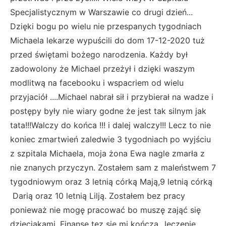
Specjalistycznym w Warszawie co drugi dzień...
Dzięki bogu po wielu nie przespanych tygodniach
Michaela lekarze wypuścili do dom 17-12-2020 tuż
przed świętami bożego narodzenia. Każdy był
zadowolony że Michael przeżył i dzięki waszym
modlitwą na facebooku i wspacriem od wielu
przyjaciół ....Michael nabrał sił i przybierał na wadze i
postępy były nie wiary godne że jest tak silnym jak
tata!!!Walczy do końca !!! i dalej walczy!!! Lecz to nie
koniec zmartwień zaledwie 3 tygodniach po wyjściu
z szpitala Michaela, moja żona Ewa nagle zmarła z
nie znanych przyczyn. Zostałem sam z maleństwem 7
tygodniowym oraz 3 letnią córką Mają,9 letnią córką
Darią oraz 10 letnią Lilją. Zostałem bez pracy
ponieważ nie mogę pracować bo muszę zająć się
dzieciakami. Finanse tez się mi kończą...leczenie