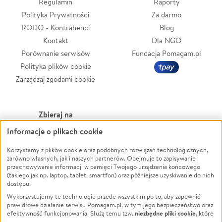
Regulamin
Raporty
Polityka Prywatności
Za darmo
RODO - Kontrahenci
Blog
Kontakt
Dla NGO
Porównanie serwisów
Fundacja Pomagam.pl
Polityka plików cookie
Zarządzaj zgodami cookie
Zbieraj na
Informacje o plikach cookie
Leczenie
LGBTQ+
Zwierzęta
Powódź
Korzystamy z plików cookie oraz podobnych rozwiązań technologicznych,
zarówno własnych, jak i naszych partnerów. Obejmuje to zapisywanie i
Pożar
Wichura
przechowywanie informacji w pamięci Twojego urządzenia końcowego
(takiego jak np. laptop, tablet, smartfon) oraz późniejsze uzyskiwanie do nich
Ukraina
NGO
dostępu.
Sport
Religia
Wykorzystujemy te technologie przede wszystkim po to, aby zapewnić
Pomoc Finansowa
Edukacja
prawidłowe działanie serwisu Pomagam.pl, w tym jego bezpieczeństwo oraz
niezbędne pliki cookie
efektywność funkcjonowania. Służą temu tzw.
, które
Projekty
Podróż
pozostają zawsze aktywne.
Dowiedz się więcej