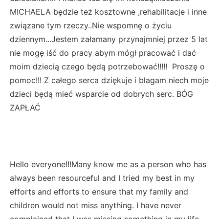
MICHAELA będzie też kosztowne ,rehabilitacje i inne
związane tym rzeczy..Nie wspomnę o życiu
dziennym...Jestem załamany przynajmniej przez 5 lat
nie mogę iść do pracy abym mógł pracować i dać
moim dziecią czego będą potrzebować!!!!! Proszę o
pomoc!!! Z całego serca dziękuje i błagam niech moje
dzieci będą mieć wsparcie od dobrych serc. BÓG
ZAPŁAĆ
Hello everyone!!!Many know me as a person who has
always been resourceful and I tried my best in my
efforts and efforts to ensure that my family and
children would not miss anything. I have never
complained that I was missing something in my life.