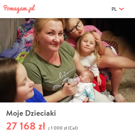
PL
Moje Dzieciaki
27 168 zł
1 000 zł (Cel)
z