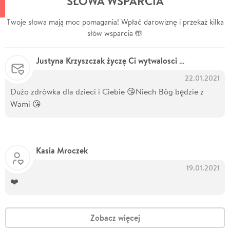
SŁOWA WSPARCIA
Twoje słowa mają moc pomagania! Wpłać darowiznę i przekaż kilka
słów wsparcia 🤲
Justyna Krzyszczak życzę Ci wytwalosci i niech Bóg będzie z Wami
22.01.2021
Dużo zdrówka dla dzieci i Ciebie 😘Niech Bóg będzie z
Wami 😘
Kasia Mroczek
19.01.2021
❤️
Zobacz więcej