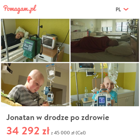
PL
Jonatan w drodze po zdrowie
34 292 zł
45 000 zł (Cel)
z