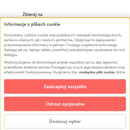
Zbieraj na
Informacje o plikach cookie
Leczenie
LGBTQ+
Zwierzęta
Powódź
Korzystamy z plików cookie oraz podobnych rozwiązań technologicznych,
zarówno własnych, jak i naszych partnerów. Obejmuje to zapisywanie i
Pożar
Wichura
przechowywanie informacji w pamięci Twojego urządzenia końcowego
(takiego jak np. laptop, tablet, smartfon) oraz późniejsze uzyskiwanie do nich
Ukraina
NGO
dostępu.
Sport
Religia
Wykorzystujemy te technologie przede wszystkim po to, aby zapewnić
Pomoc Finansowa
Edukacja
prawidłowe działanie serwisu Pomagam.pl, w tym jego bezpieczeństwo oraz
niezbędne pliki cookie
efektywność funkcjonowania. Służą temu tzw.
, które
Projekty
Podróż
pozostają zawsze aktywne.
Dowiedz się więcej
Pogrzeb
Impreza
opcjonalnych plików cookie
Dodatkowo, używamy
oraz podobnych
Zaakceptuj wszystkie
Społeczność lokalna
Ochrona środowiska
technologii do celów analitycznych i retargetingowych. Możesz wyrazić
zgodę na ich stosowanie lub jej odmówić. W dowolnym momencie masz
Kultura
Biznes
możliwość zmiany swoich preferencji na stronie „Zarządzaj zgodami cookie”,
Odrzuć opcjonalne
Polski
do której link znajdziesz w stopce serwisu Pomagam.pl. Opcjonalne pliki
cookie wykorzystywane są w następujących celach:
© CROWDING SP. Z O.O.
Analityka
– używamy tzw. plików cookie analitycznych, aby usprawniać
Dostosuj wybór
działanie serwisu Pomagam.pl. Dzięki nim możemy zrozumieć, jak
użytkownicy korzystają z naszego serwisu – skąd trafiają do serwisu, jak
Stwórz zbiórkę - za darmo