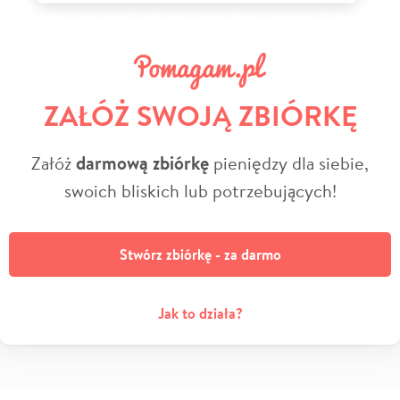
ZAŁÓŻ SWOJĄ ZBIÓRKĘ
Załóż
darmową zbiórkę
pieniędzy dla siebie,
swoich bliskich lub potrzebujących!
Stwórz zbiórkę - za darmo
Jak to działa?