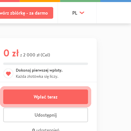
wórz zbiórkę - za darmo
PL
0 zł
2 000 zł (Cel)
z
Dokonaj pierwszej wpłaty.
Każda złotówka się liczy.
Wpłać teraz
Udostępnij
0
udostępnień