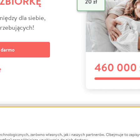
 ZBIÓRKĘ
niędzy dla siebie,
trzebujących!
a darmo
?
echnologicznych, zarówno własnych, jak i naszych partnerów. Obejmuje to zapis
macje
O nas
Zbieraj n
artfon) oraz późniejsze uzyskiwanie do nich dostępu.