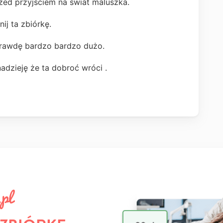
rzed przyjściem na świat maluszka.
ij ta zbiórkę.
aprawdę bardzo bardzo dużo.
dzieję że ta dobroć wróci .