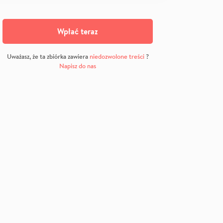
Wpłać teraz
Uważasz, że ta zbiórka zawiera
niedozwolone treści
?
Napisz do nas