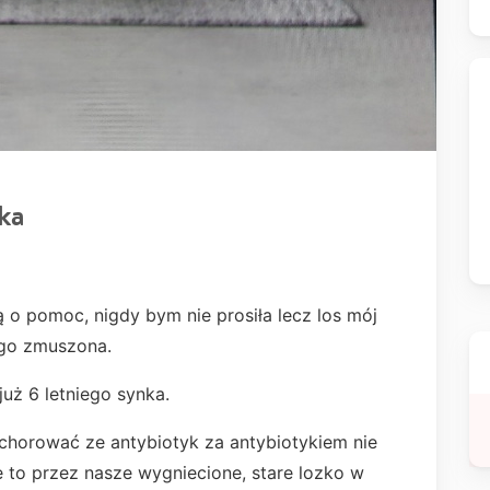
ka
o pomoc, nigdy bym nie prosiła lecz los mój
tego zmuszona.
uż 6 letniego synka.
 chorować ze antybiotyk za antybiotykiem nie
e to przez nasze wygniecione, stare lozko w