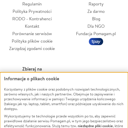
Regulamin
Raporty
Polityka Prywatności
Za darmo
RODO - Kontrahenci
Blog
Kontakt
Dla NGO
Porównanie serwisów
Fundacja Pomagam.pl
Polityka plików cookie
Zarządzaj zgodami cookie
Zbieraj na
Informacje o plikach cookie
Leczenie
LGBTQ+
Zwierzęta
Powódź
Korzystamy z plików cookie oraz podobnych rozwiązań technologicznych,
zarówno własnych, jak i naszych partnerów. Obejmuje to zapisywanie i
Pożar
Wichura
przechowywanie informacji w pamięci Twojego urządzenia końcowego
(takiego jak np. laptop, tablet, smartfon) oraz późniejsze uzyskiwanie do nich
Ukraina
NGO
dostępu.
Sport
Religia
Wykorzystujemy te technologie przede wszystkim po to, aby zapewnić
Pomoc Finansowa
Edukacja
prawidłowe działanie serwisu Pomagam.pl, w tym jego bezpieczeństwo oraz
niezbędne pliki cookie
efektywność funkcjonowania. Służą temu tzw.
, które
Projekty
Podróż