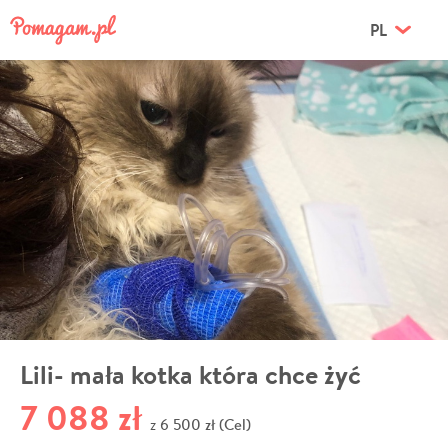
PL
Lili- mała kotka która chce żyć
7 088 zł
6 500 zł (Cel)
z