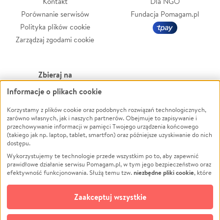
Kontakt
Dla NGO
Porównanie serwisów
Fundacja Pomagam.pl
Polityka plików cookie
Zarządzaj zgodami cookie
Zbieraj na
Informacje o plikach cookie
Leczenie
LGBTQ+
Zwierzęta
Powódź
Korzystamy z plików cookie oraz podobnych rozwiązań technologicznych,
zarówno własnych, jak i naszych partnerów. Obejmuje to zapisywanie i
Pożar
Wichura
przechowywanie informacji w pamięci Twojego urządzenia końcowego
(takiego jak np. laptop, tablet, smartfon) oraz późniejsze uzyskiwanie do nich
Ukraina
NGO
dostępu.
Sport
Religia
Wykorzystujemy te technologie przede wszystkim po to, aby zapewnić
Pomoc Finansowa
Edukacja
prawidłowe działanie serwisu Pomagam.pl, w tym jego bezpieczeństwo oraz
niezbędne pliki cookie
efektywność funkcjonowania. Służą temu tzw.
, które
Projekty
Podróż
pozostają zawsze aktywne.
Dowiedz się więcej
Pogrzeb
Impreza
opcjonalnych plików cookie
Dodatkowo, używamy
oraz podobnych
Zaakceptuj wszystkie
Społeczność lokalna
Ochrona środowiska
technologii do celów analitycznych i retargetingowych. Możesz wyrazić
zgodę na ich stosowanie lub jej odmówić. W dowolnym momencie masz
Kultura
Biznes
możliwość zmiany swoich preferencji na stronie „Zarządzaj zgodami cookie”,