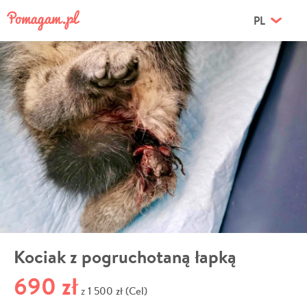
PL
Kociak z pogruchotaną łapką
690 zł
1 500 zł (Cel)
z