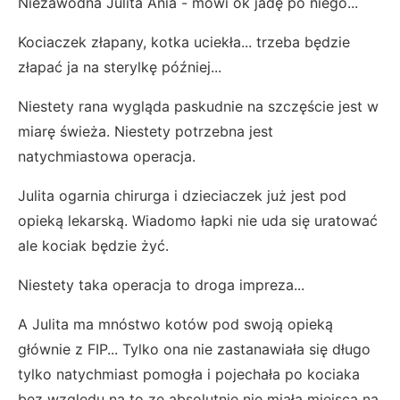
Niezawodna Julita Ania - mówi ok jadę po niego...
Kociaczek złapany, kotka uciekła... trzeba będzie
złapać ja na sterylkę później...
Niestety rana wygląda paskudnie na szczęście jest w
miarę świeża. Niestety potrzebna jest
natychmiastowa operacja.
Julita ogarnia chirurga i dzieciaczek już jest pod
opieką lekarską. Wiadomo łapki nie uda się uratować
ale kociak będzie żyć.
Niestety taka operacja to droga impreza...
A Julita ma mnóstwo kotów pod swoją opieką
głównie z FIP... Tylko ona nie zastanawiała się długo
tylko natychmiast pomogła i pojechała po kociaka
bez względu na to ze absolutnie nie miała miejsca na