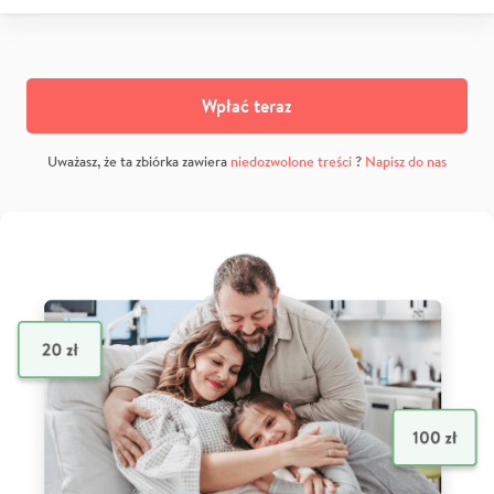
Wpłać teraz
Uważasz, że ta zbiórka zawiera
niedozwolone treści
?
Napisz do nas