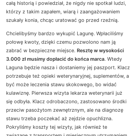
całą historią i powiedział, że nigdy nie spotkał ludzi,
którzy z takim zapałem, wiarą i zaangażowaniem
szukały konia, chcąc uratować go przed rzeźnią.
Chcielibyśmy bardzo wykupić Lagunę. Wpłaciliśmy
połowę kwoty, dzięki czemu pozwolono nam ją
zabrać w bezpieczne miejsce.
Resztę w wysokości
3.000 zł musimy dopłacić do końca marca
. Wtedy
Laguna będzie nasza i dostaniemy jej paszport. Klacz
potrzebuje też opieki weterynaryjnej, suplementów, a
być może leczenia stawu skokowego, bo widać
kulawiznę. Pierwsza wizyta lekarza weterynarii już
się odbyła. Klacz odrobaczono, zastosowano środki
przeciw pasożytom zewnętrznym, ale na diagnozę
stawu trzeba poczekać aż zejdzie opuchlizna.
Pokryliśmy koszty tej wizyty, jak również te
związane z transportem i miesięcznym utrzymaniem.