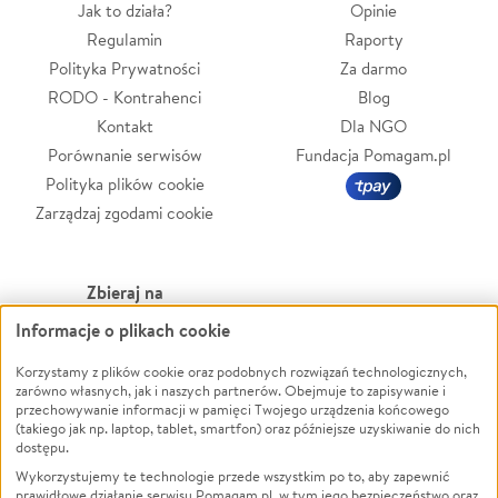
Jak to działa?
Opinie
Regulamin
Raporty
Polityka Prywatności
Za darmo
RODO - Kontrahenci
Blog
Kontakt
Dla NGO
Porównanie serwisów
Fundacja Pomagam.pl
Polityka plików cookie
Zarządzaj zgodami cookie
Zbieraj na
Informacje o plikach cookie
Leczenie
LGBTQ+
Korzystamy z plików cookie oraz podobnych rozwiązań technologicznych,
Zwierzęta
Powódź
zarówno własnych, jak i naszych partnerów. Obejmuje to zapisywanie i
Pożar
Wichura
przechowywanie informacji w pamięci Twojego urządzenia końcowego
(takiego jak np. laptop, tablet, smartfon) oraz późniejsze uzyskiwanie do nich
Ukraina
NGO
dostępu.
Sport
Religia
Wykorzystujemy te technologie przede wszystkim po to, aby zapewnić
Pomoc Finansowa
Edukacja
prawidłowe działanie serwisu Pomagam.pl, w tym jego bezpieczeństwo oraz