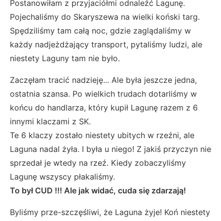
Postanowiłam z przyjaciółmi odnaleźć Lagunę.
Pojechaliśmy do Skaryszewa na wielki koński targ.
Spędziliśmy tam całą noc, gdzie zaglądaliśmy w
każdy nadjeżdżający transport, pytaliśmy ludzi, ale
niestety Laguny tam nie było.
Zaczęłam tracić nadzieję... Ale była jeszcze jedna,
ostatnia szansa. Po wielkich trudach dotarliśmy w
końcu do handlarza, który kupił Lagunę razem z 6
innymi klaczami z SK.
Te 6 klaczy zostało niestety ubitych w rzeźni, ale
Laguna nadal żyła. I była u niego! Z jakiś przyczyn nie
sprzedał je wtedy na rzeź. Kiedy zobaczyliśmy
Lagunę wszyscy płakaliśmy.
To był CUD !!! Ale jak widać, cuda się zdarzają!
Byliśmy prze-szczęśliwi, że Laguna żyje! Koń niestety