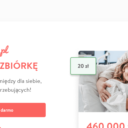
 ZBIÓRKĘ
niędzy dla siebie,
trzebujących!
a darmo