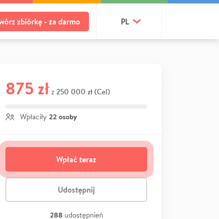
wórz zbiórkę - za darmo
PL
875 zł
250 000 zł (Cel)
z
22 osoby
Wpłaciły
Wpłać teraz
Udostępnij
288
udostępnień