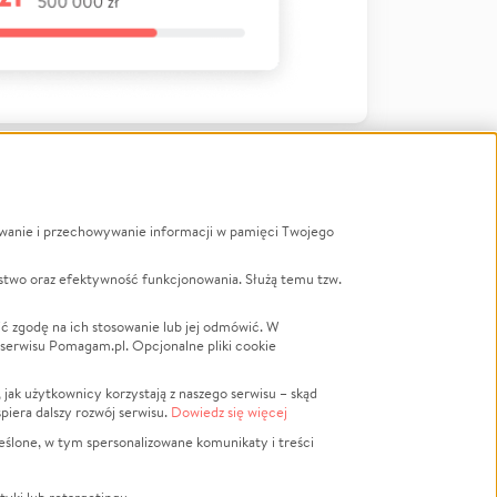
ywanie i przechowywanie informacji w pamięci Twojego
a
stwo oraz efektywność funkcjonowania. Służą temu tzw.
LGBTQ+
Powódź
ć zgodę na ich stosowanie lub jej odmówić. W
 serwisu Pomagam.pl. Opcjonalne pliki cookie
Wichura
NGO
ak użytkownicy korzystają z naszego serwisu – skąd
Religia
spiera dalszy rozwój serwisu.
Dowiedz się więcej
nansowa
Edukacja
eślone, w tym spersonalizowane komunikaty i treści
Podróż
Impreza