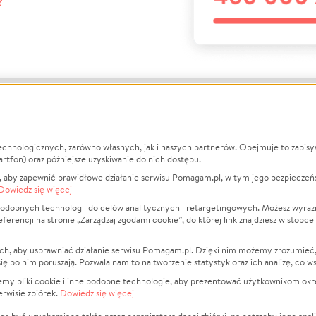
?
echnologicznych, zarówno własnych, jak i naszych partnerów. Obejmuje to zapis
macje
O nas
Zbieraj n
artfon) oraz późniejsze uzyskiwanie do nich dostępu.
 aby zapewnić prawidłowe działanie serwisu Pomagam.pl, w tym jego bezpieczeń
działa?
Opinie
Leczenie
Dowiedz się więcej
min
Raporty
Zwierzęta
odobnych technologii do celów analitycznych i retargetingowych. Możesz wyrazi
ncji na stronie „Zarządzaj zgodami cookie”, do której link znajdziesz w stopce
ka Prywatności
Za darmo
Pożar
 Kontrahenci
Blog
Ukraina
ch, aby usprawniać działanie serwisu Pomagam.pl. Dzięki nim możemy zrozumieć, j
t
Dla NGO
Sport
ak się po nim poruszają. Pozwala nam to na tworzenie statystyk oraz ich analizę, co w
anie serwisów
Fundacja Pomagam.pl
Pomoc Fi
jemy pliki cookie i inne podobne technologie, aby prezentować użytkownikom okr
rwisie zbiórek.
Dowiedz się więcej
a plików cookie
Projekty
zaj zgodami cookie
Pogrzeb