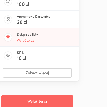
100
zł
Anonimowy Darczyńca
20
zł
Dołącz do listy
Wpłać teraz
KF-K
10
zł
Zobacz więcej
Wpłać teraz