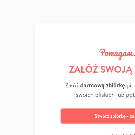
ZAŁÓŻ SWOJĄ
Załóż
darmową zbiórkę
pie
swoich bliskich lub po
Stwórz zbiórkę - z