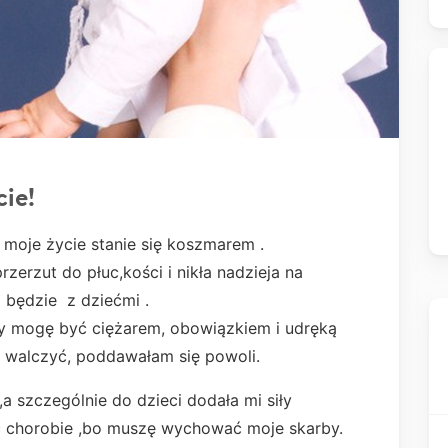
ie!
 moje życie stanie się koszmarem .
rzerzut do płuc,kości i nikła nadzieja na
o będzie z dziećmi .
y mogę być ciężarem, obowiązkiem i udręką
ej walczyć, poddawałam się powoli.
,a szczególnie do dzieci dodała mi siły
ać chorobie ,bo muszę wychować moje skarby.