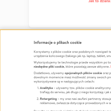
Jak to działa
Informacje o plikach cookie
Korzystamy z plików cookie oraz podobnych rozwiązań t
Infor
urządzenia końcowego (takiego jak np. laptop, tablet, sm
Wykorzystujemy te technologie przede wszystkim po to,
Jak to 
niezbędne pliki cookie
, które pozostają zawsze aktywne.
Facebook
Twitter
Instagram
Regula
opcjonalnych plików cookie
Dodatkowo, używamy
oraz p
dowolnym momencie masz możliwość zmiany swoich prefere
Polity
LinkedIn
TikTok
Youtube
wykorzystywane są w następujących celach:
RODO -
Analityka
– używamy tzw. plików cookie analityczny
Kontak
trafiają do serwisu, jak długo z niego korzystają i j
Porówn
Retargeting
– my oraz nasi zaufani partnerzy stosu
reklamowe, zwłaszcza dotyczące prowadzonych w se
Polityk
Zarząd