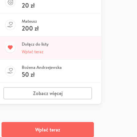
20
zł
Mateusz
200
zł
Dołącz do listy
Wpłać teraz
Bożena Andrzejewska
50
zł
Zobacz więcej
Wpłać teraz