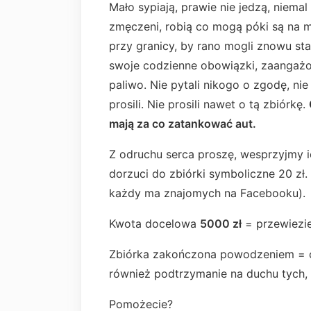
Mało sypiają, prawie nie jedzą, niema
zmęczeni, robią co mogą póki są na m
przy granicy, by rano mogli znowu sta
swoje codzienne obowiązki, zaangażow
paliwo. Nie pytali nikogo o zgodę, nie 
prosili. Nie prosili nawet o tą zbiórkę.
mają za co zatankować aut.
Z odruchu serca proszę, wesprzyjmy ic
dorzuci do zbiórki symboliczne 20 zł. 
każdy ma znajomych na Facebooku).
Kwota docelowa
5000 zł
= przewiezie
Zbiórka zakończona powodzeniem = og
również podtrzymanie na duchu tych, 
Pomożecie?