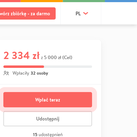
wórz zbiórkę - za darmo
PL
2 334 zł
5 000 zł (Cel)
z
32 osoby
Wpłaciły
Wpłać teraz
Udostępnij
15
udostępnień