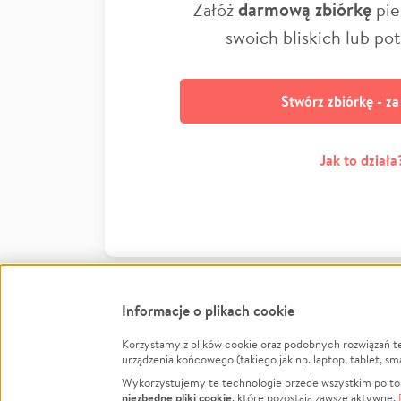
Załóż
darmową zbiórkę
pie
swoich bliskich lub po
Stwórz zbiórkę - z
Jak to działa
Informacje o plikach cookie
Korzystamy z plików cookie oraz podobnych rozwiązań t
Infor
urządzenia końcowego (takiego jak np. laptop, tablet, sm
Wykorzystujemy te technologie przede wszystkim po to,
Jak to 
niezbędne pliki cookie
, które pozostają zawsze aktywne.