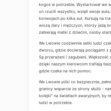
kogoś w potrzebie. Wystartował we wt
on rzucili wszystko, wzięli swoje auta
konwojach po kilka aut. Kursują na tr
wiozą dary i mężczyzn, którzy jadą 
zabierają matki z dziećmi, osoby stars
We Lwowie codziennie setki ludzi cz
dworcu, gdzie docierają pociągami z p
Są przerażeni i zagubieni. Większość 
dzięki naszym kierowcom trafiają bez
gdzie czeka na nich pomoc.
We Lwowie póki co bezpiecznie, pełna
granicy wsparcie ze strony służb - n
kolejki" na światłach awaryjnych, by
ludzi w potrzebie.