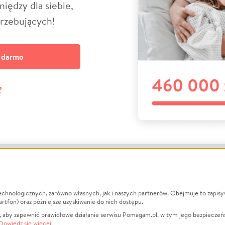
niędzy dla siebie,
trzebujących!
a darmo
?
echnologicznych, zarówno własnych, jak i naszych partnerów. Obejmuje to zapis
macje
O nas
Zbieraj n
artfon) oraz późniejsze uzyskiwanie do nich dostępu.
 aby zapewnić prawidłowe działanie serwisu Pomagam.pl, w tym jego bezpieczeń
działa?
Opinie
Leczenie
Dowiedz się więcej