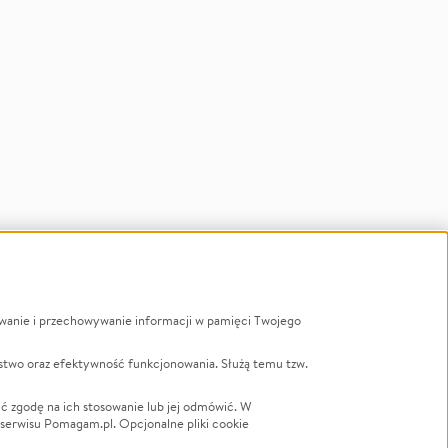
ywanie i przechowywanie informacji w pamięci Twojego
a
stwo oraz efektywność funkcjonowania. Służą temu tzw.
LGBTQ+
ć zgodę na ich stosowanie lub jej odmówić. W
 serwisu Pomagam.pl. Opcjonalne pliki cookie
Powódź