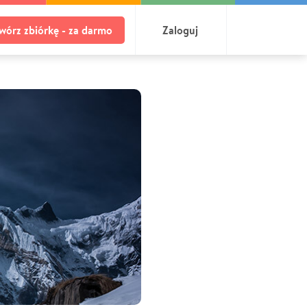
wórz zbiórkę - za darmo
Zaloguj