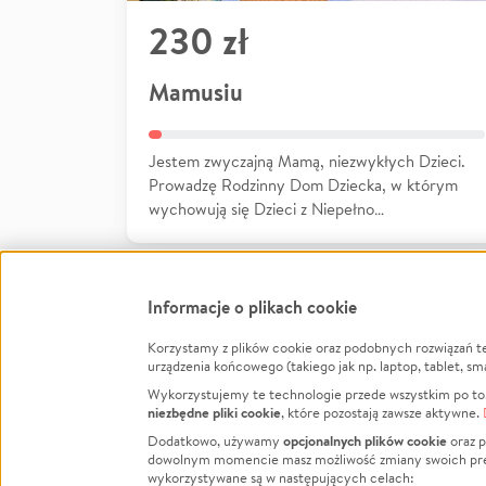
230 zł
Mamusiu
Jestem zwyczajną Mamą, niezwykłych Dzieci.
Prowadzę Rodzinny Dom Dziecka, w którym
wychowują się Dzieci z Niepełno…
Informacje o plikach cookie
Korzystamy z plików cookie oraz podobnych rozwiązań t
urządzenia końcowego (takiego jak np. laptop, tablet, sm
Infor
Wykorzystujemy te technologie przede wszystkim po to,
niezbędne pliki cookie
, które pozostają zawsze aktywne.
Jak to 
opcjonalnych plików cookie
Dodatkowo, używamy
oraz p
Facebook
Twitter
Instagram
dowolnym momencie masz możliwość zmiany swoich prefere
Regula
wykorzystywane są w następujących celach: