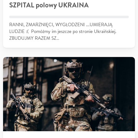
SZPITAL polowy UKRAINA
RANNI, ZMARZNIĘCI, WYGŁODZENI ...UMIERAJĄ
LUDZIE :( Pomóżmy im jeszcze po stronie Ukraińskiej.
ZBUDUJMY RAZEM SZ…