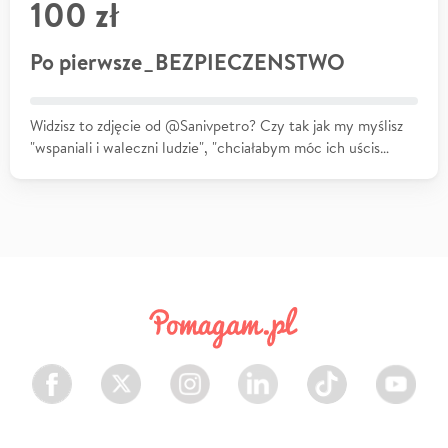
100 zł
Po pierwsze_BEZPIECZENSTWO
Widzisz to zdjęcie od @Sanivpetro? Czy tak jak my myślisz
"wspaniali i waleczni ludzie", "chciałabym móc ich uścis…
Facebook
Twitter
Instagram
LinkedIn
TikTok
Youtube