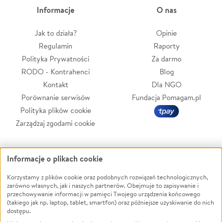
Informacje
O nas
Jak to działa?
Opinie
Regulamin
Raporty
Polityka Prywatności
Za darmo
RODO - Kontrahenci
Blog
Kontakt
Dla NGO
Porównanie serwisów
Fundacja Pomagam.pl
Polityka plików cookie
Zarządzaj zgodami cookie
Zbieraj na
Informacje o plikach cookie
Korzystamy z plików cookie oraz podobnych rozwiązań technologicznych,
Leczenie
LGBTQ+
zarówno własnych, jak i naszych partnerów. Obejmuje to zapisywanie i
Zwierzęta
Powódź
przechowywanie informacji w pamięci Twojego urządzenia końcowego
(takiego jak np. laptop, tablet, smartfon) oraz późniejsze uzyskiwanie do nich
Pożar
Wichura
dostępu.
Ukraina
NGO