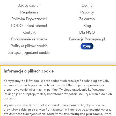
Jak to działa?
Opinie
Regulamin
Raporty
Polityka Prywatności
Za darmo
RODO - Kontrahenci
Blog
Kontakt
Dla NGO
Porównanie serwisów
Fundacja Pomagam.pl
Polityka plików cookie
Zarządzaj zgodami cookie
Zbieraj na
Informacje o plikach cookie
Korzystamy z plików cookie oraz podobnych rozwiązań technologicznych,
Leczenie
LGBTQ+
zarówno własnych, jak i naszych partnerów. Obejmuje to zapisywanie i
Zwierzęta
Powódź
przechowywanie informacji w pamięci Twojego urządzenia końcowego
(takiego jak np. laptop, tablet, smartfon) oraz późniejsze uzyskiwanie do nich
Pożar
Wichura
dostępu.
Ukraina
NGO
Wykorzystujemy te technologie przede wszystkim po to, aby zapewnić
prawidłowe działanie serwisu Pomagam.pl, w tym jego bezpieczeństwo oraz
Sport
Religia
niezbędne pliki cookie
efektywność funkcjonowania. Służą temu tzw.
, które