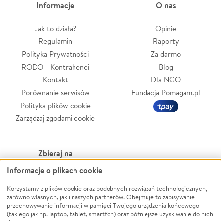
Informacje
O nas
Jak to działa?
Opinie
Regulamin
Raporty
Polityka Prywatności
Za darmo
RODO - Kontrahenci
Blog
Kontakt
Dla NGO
Porównanie serwisów
Fundacja Pomagam.pl
Polityka plików cookie
Zarządzaj zgodami cookie
Zbieraj na
Informacje o plikach cookie
Leczenie
LGBTQ+
Zwierzęta
Powódź
Korzystamy z plików cookie oraz podobnych rozwiązań technologicznych,
zarówno własnych, jak i naszych partnerów. Obejmuje to zapisywanie i
Pożar
Wichura
przechowywanie informacji w pamięci Twojego urządzenia końcowego
(takiego jak np. laptop, tablet, smartfon) oraz późniejsze uzyskiwanie do nich
Ukraina
NGO