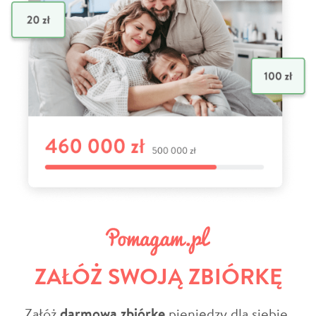
ZAŁÓŻ SWOJĄ ZBIÓRKĘ
Załóż
darmową zbiórkę
pieniędzy dla siebie,