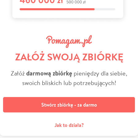
ZAŁÓŻ SWOJĄ ZBIÓRKĘ
Załóż
darmową zbiórkę
pieniędzy dla siebie,
swoich bliskich lub potrzebujących!
Stwórz zbiórkę - za darmo
Jak to działa?