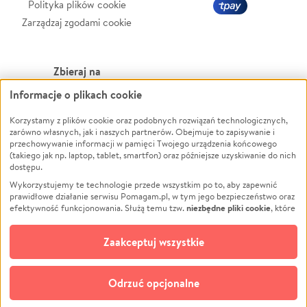
Polityka plików cookie
Zarządzaj zgodami cookie
Zbieraj na
Informacje o plikach cookie
Leczenie
LGBTQ+
Zwierzęta
Powódź
Korzystamy z plików cookie oraz podobnych rozwiązań technologicznych,
zarówno własnych, jak i naszych partnerów. Obejmuje to zapisywanie i
Pożar
Wichura
przechowywanie informacji w pamięci Twojego urządzenia końcowego
(takiego jak np. laptop, tablet, smartfon) oraz późniejsze uzyskiwanie do nich
Ukraina
NGO
dostępu.
Sport
Religia
Wykorzystujemy te technologie przede wszystkim po to, aby zapewnić
Pomoc Finansowa
Edukacja
prawidłowe działanie serwisu Pomagam.pl, w tym jego bezpieczeństwo oraz
niezbędne pliki cookie
efektywność funkcjonowania. Służą temu tzw.
, które
Projekty
Podróż
pozostają zawsze aktywne.
Dowiedz się więcej
Pogrzeb
Impreza
opcjonalnych plików cookie
Dodatkowo, używamy
oraz podobnych
Zaakceptuj wszystkie
Społeczność lokalna
Ochrona środowiska
technologii do celów analitycznych i retargetingowych. Możesz wyrazić
zgodę na ich stosowanie lub jej odmówić. W dowolnym momencie masz
Kultura
Biznes
możliwość zmiany swoich preferencji na stronie „Zarządzaj zgodami cookie”,
Odrzuć opcjonalne
Polski
do której link znajdziesz w stopce serwisu Pomagam.pl. Opcjonalne pliki
cookie wykorzystywane są w następujących celach: