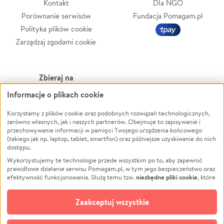
Kontakt
Dla NGO
Porównanie serwisów
Fundacja Pomagam.pl
Polityka plików cookie
Zarządzaj zgodami cookie
Zbieraj na
Informacje o plikach cookie
Leczenie
LGBTQ+
Zwierzęta
Powódź
Korzystamy z plików cookie oraz podobnych rozwiązań technologicznych,
zarówno własnych, jak i naszych partnerów. Obejmuje to zapisywanie i
Pożar
Wichura
przechowywanie informacji w pamięci Twojego urządzenia końcowego
(takiego jak np. laptop, tablet, smartfon) oraz późniejsze uzyskiwanie do nich
Ukraina
NGO
dostępu.
Sport
Religia
Wykorzystujemy te technologie przede wszystkim po to, aby zapewnić
Pomoc Finansowa
Edukacja
prawidłowe działanie serwisu Pomagam.pl, w tym jego bezpieczeństwo oraz
niezbędne pliki cookie
efektywność funkcjonowania. Służą temu tzw.
, które
Projekty
Podróż
pozostają zawsze aktywne.
Dowiedz się więcej
Pogrzeb
Impreza
opcjonalnych plików cookie
Dodatkowo, używamy
oraz podobnych
Zaakceptuj wszystkie
Społeczność lokalna
Ochrona środowiska
technologii do celów analitycznych i retargetingowych. Możesz wyrazić
zgodę na ich stosowanie lub jej odmówić. W dowolnym momencie masz
Kultura
Biznes