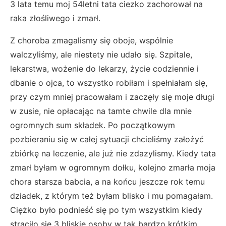
3 lata temu moj 54letni tata ciezko zachorował na
raka złośliwego i zmarł.
Z choroba zmagalismy się oboje, wspólnie
walczyliśmy, ale niestety nie udało się. Szpitale,
lekarstwa, wożenie do lekarzy, życie codziennie i
dbanie o ojca, to wszystko robiłam i spełniałam się,
przy czym mniej pracowałam i zaczęły się moje długi
w zusie, nie opłacając na tamte chwile dla mnie
ogromnych sum składek. Po początkowym
pozbieraniu się w całej sytuacji chcieliśmy założyć
zbiórkę na leczenie, ale już nie zdazylismy. Kiedy tata
zmarł byłam w ogromnym dołku, kolejno zmarła moja
chora starsza babcia, a na końcu jeszcze rok temu
dziadek, z którym też byłam blisko i mu pomagałam.
Ciężko było podnieść się po tym wszystkim kiedy
straciło się 3 bliskie osoby w tak bardzo krótkim