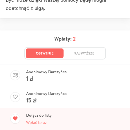
Być może dzięki Waszej pomocy będę mogła
odetchnąć z ulgą.
Wpłaty:
2
OSTATNIE
NAJWYŻSZE
Anonimowy Darczyńca
1
zł
Anonimowy Darczyńca
15
zł
Dołącz do listy
Wpłać teraz