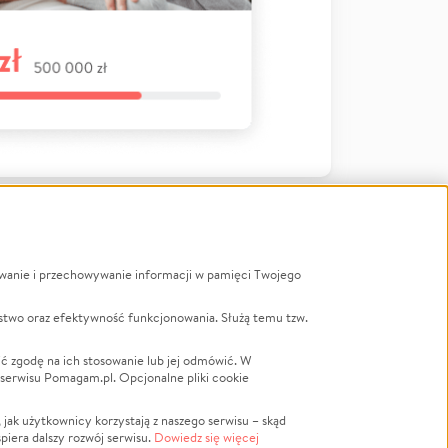
ywanie i przechowywanie informacji w pamięci Twojego
a
stwo oraz efektywność funkcjonowania. Służą temu tzw.
LGBTQ+
Powódź
ć zgodę na ich stosowanie lub jej odmówić. W
 serwisu Pomagam.pl. Opcjonalne pliki cookie
Wichura
NGO
ak użytkownicy korzystają z naszego serwisu – skąd
Religia
spiera dalszy rozwój serwisu.
Dowiedz się więcej