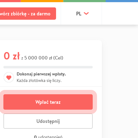
wórz zbiórkę - za darmo
PL
0 zł
5 000 000 zł (Cel)
z
Dokonaj pierwszej wpłaty.
Każda złotówka się liczy.
Wpłać teraz
Udostępnij
0
udostępnień