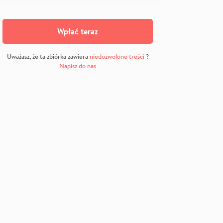
Wpłać teraz
Uważasz, że ta zbiórka zawiera
niedozwolone treści
?
Napisz do nas