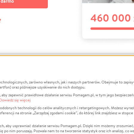
a darmo
?
echnologicznych, zarówno własnych, jak i naszych partnerów. Obejmuje to zapis
macje
O nas
Zbieraj n
artfon) oraz późniejsze uzyskiwanie do nich dostępu.
 aby zapewnić prawidłowe działanie serwisu Pomagam.pl, w tym jego bezpieczeń
działa?
Opinie
Leczenie
Dowiedz się więcej
min
Raporty
Zwierzęta
odobnych technologii do celów analitycznych i retargetingowych. Możesz wyrazi
ncji na stronie „Zarządzaj zgodami cookie”, do której link znajdziesz w stopce
ka Prywatności
Za darmo
Pożar
 Kontrahenci
Blog
Ukraina
ch, aby usprawniać działanie serwisu Pomagam.pl. Dzięki nim możemy zrozumieć, j
t
Dla NGO
Sport
ak się po nim poruszają. Pozwala nam to na tworzenie statystyk oraz ich analizę, co w