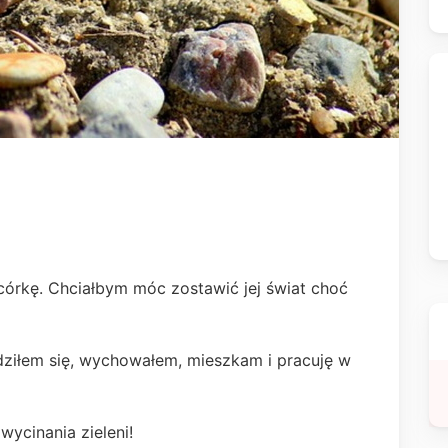
córkę. Chciałbym móc zostawić jej świat choć
.
iłem się, wychowałem, mieszkam i pracuję w
ycinania zieleni!