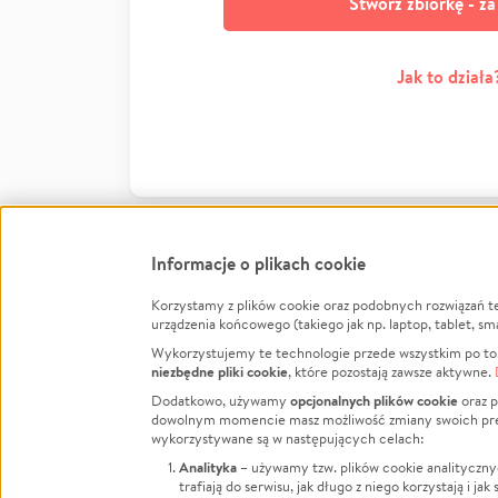
Stwórz zbiórkę - z
Jak to działa
Informacje o plikach cookie
Korzystamy z plików cookie oraz podobnych rozwiązań t
Infor
urządzenia końcowego (takiego jak np. laptop, tablet, sm
Wykorzystujemy te technologie przede wszystkim po to,
Jak to 
niezbędne pliki cookie
, które pozostają zawsze aktywne.
Facebook
Twitter
Instagram
Regula
opcjonalnych plików cookie
Dodatkowo, używamy
oraz p
dowolnym momencie masz możliwość zmiany swoich prefere
Polity
LinkedIn
TikTok
Youtube
wykorzystywane są w następujących celach:
RODO -
Analityka
– używamy tzw. plików cookie analityczny
Kontak
trafiają do serwisu, jak długo z niego korzystają i j