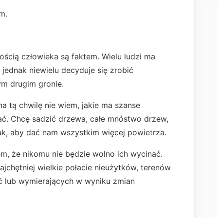
m.
ością człowieka są faktem. Wielu ludzi ma
jednak niewielu decyduje się zrobić
ym drugim gronie.
a tą chwilę nie wiem, jakie ma szanse
ać. Chcę sadzić drzewa, całe mnóstwo drzew,
 Tak, aby dać nam wszystkim więcej powietrza.
em, że nikomu nie będzie wolno ich wycinać.
jchętniej wielkie połacie nieużytków, terenów
ść lub wymierających w wyniku zmian