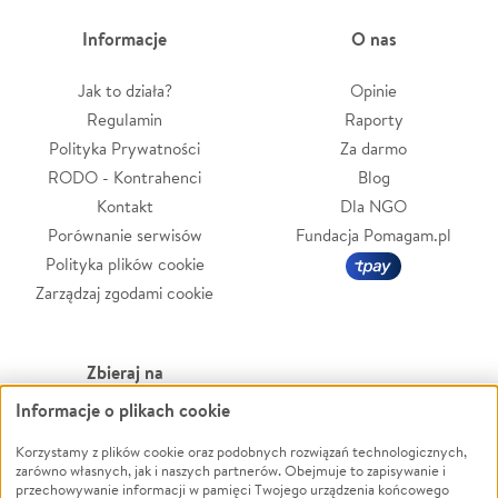
Informacje
O nas
Jak to działa?
Opinie
Regulamin
Raporty
Polityka Prywatności
Za darmo
RODO - Kontrahenci
Blog
Kontakt
Dla NGO
Porównanie serwisów
Fundacja Pomagam.pl
Polityka plików cookie
Zarządzaj zgodami cookie
Zbieraj na
Informacje o plikach cookie
Leczenie
LGBTQ+
Zwierzęta
Powódź
Korzystamy z plików cookie oraz podobnych rozwiązań technologicznych,
zarówno własnych, jak i naszych partnerów. Obejmuje to zapisywanie i
Pożar
Wichura
przechowywanie informacji w pamięci Twojego urządzenia końcowego